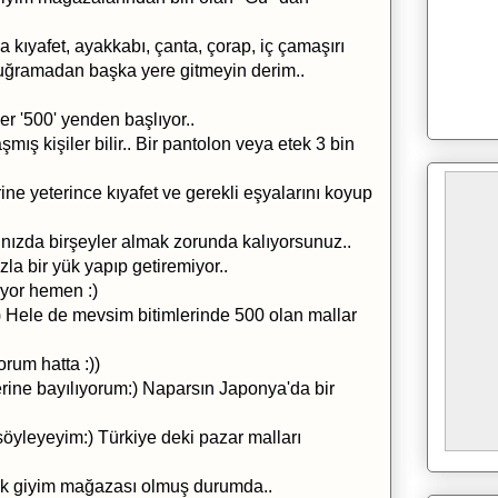
 kıyafet, ayakkabı, çanta, çorap, iç çamaşırı
 uğramadan başka yere gitmeyin derim..
er '500' yenden başlıyor..
ş kişiler bilir.. Bir pantolon veya etek 3 bin
ine yeterince kıyafet ve gerekli eşyalarını koyup
nızda birşeyler almak zorunda kalıyorsunuz..
la bir yük yapıp getiremiyor..
ıyor hemen :)
r:) Hele de mevsim bitimlerinde 500 olan mallar
orum hatta :))
erine bayılıyorum:) Naparsın Japonya'da bir
 söyleyeyim:) Türkiye deki pazar malları
k giyim mağazası olmuş durumda..