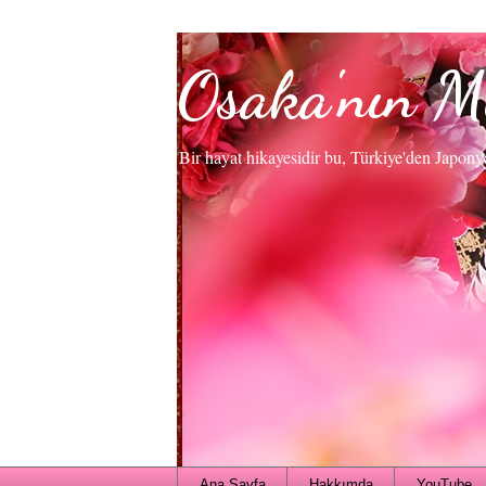
Osaka'nın M
Bir hayat hikayesidir bu, Türkiye'den Japony
Ana Sayfa
Hakkımda
YouTube