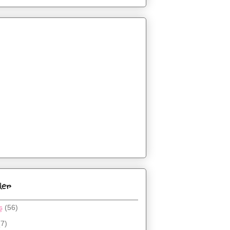
ler
ş
(56)
(7)