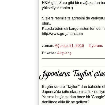
H&M gibi, Zara gibi bir mağazadan bah
yükseliyor canim :)
Sizlere resmi site adresini de veriyo
olun..
Kapıda ödemeli kargo sistemleri de mev
http://www.gu-japan.com
zaman:
Ağustos 31, 2016
2 yorum:
Etiketler:
Alışveriş
Japonların 'Tayfun' çilesi
Bugün sizlere "Tayfun" dan bahsetmek
Japonca'da taifu olarak telaffuz ediliyo
Yazıma başlamadan önce bir 'Google' 
denilince akla ilk ne geliyor?