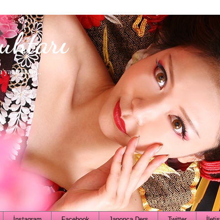
uhtarı
a'ya uzanan...
İnstagram
Facebook
Japonca Ders
Twitter
İleti