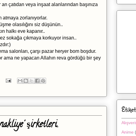
r an çatıdan veya inşaat alanlarından başınıza
m atmaya zorlanıyorlar.
düşme olasılığını siz düşünün..
n halkı eve kapanır..
tmez sokağa çıkmaya korkuyor insan..
zdır:)
nema salonları, çarşı pazar heryer bom boşdur.
ıyor ama ne yapacan Allahın reva gördüğü bir şey
Etiket
kliye' şirketleri..
Alışveri
Anime