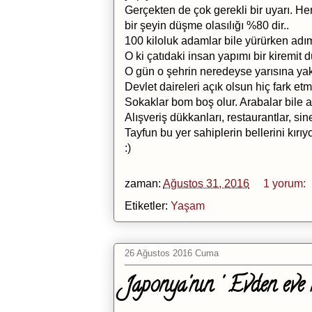
Gerçekten de çok gerekli bir uyarı. He
bir şeyin düşme olasılığı %80 dir..
100 kiloluk adamlar bile yürürken adı
O ki çatıdaki insan yapımı bir kiremit 
O gün o şehrin neredeyse yarısına yakı
Devlet daireleri açık olsun hiç fark e
Sokaklar bom boş olur. Arabalar bile a
Alışveriş dükkanları, restaurantlar, si
Tayfun bu yer sahiplerin bellerini kır
:)
zaman:
Ağustos 31, 2016
1 yorum:
Etiketler:
Yaşam
26 Ağustos 2016 Cuma
Japonya'nın ' Evden eve na