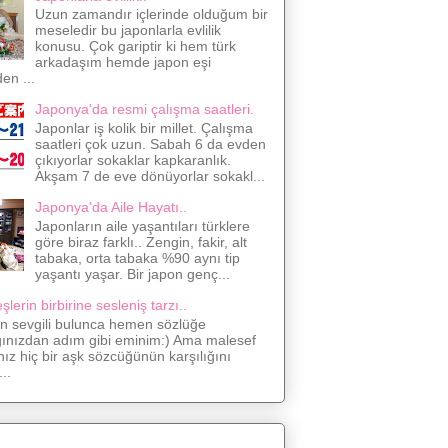
Uzun zamandır içlerinde olduğum bir
meseledir bu japonlarla evlilik
konusu. Çok gariptir ki hem türk
arkadaşım hemde japon eşi
den ...
Japonya'da resmi çalışma saatleri.
Japonlar iş kolik bir millet. Çalışma
saatleri çok uzun. Sabah 6 da evden
çıkıyorlar sokaklar kapkaranlık.
Akşam 7 de eve dönüyorlar sokakl...
Japonya'da Aile Hayatı..
Japonların aile yaşantıları türklere
göre biraz farklı.. Zengin, fakir, alt
tabaka, orta tabaka %90 aynı tip
yaşantı yaşar. Bir japon genç...
lerin birbirine sesleniş tarzı..
on sevgili bulunca hemen sözlüğe
ğınızdan adım gibi eminim:) Ama malesef
nız hiç bir aşk sözcüğünün karşılığını
..