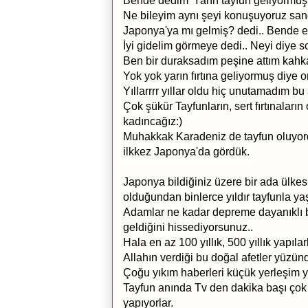
Bende dedim 'Yarın tayfun geliyormuş'
Ne bileyim aynı şeyi konuşuyoruz san
Japonya'ya mı gelmiş? dedi.. Bende e
İyi gidelim görmeye dedi.. Neyi diye s
Ben bir duraksadım peşine attım kahka
Yok yok yarın fırtına geliyormuş diye
Yıllarrrr yıllar oldu hiç unutamadım bu 
Çok şükür Tayfunların, sert fırtınaların
kadıncağız:)
Muhakkak Karadeniz de tayfun oluyor
ilkkez Japonya'da gördük.
Japonya bildiğiniz üzere bir ada ülkesi
olduğundan binlerce yıldır tayfunla y
Adamlar ne kadar depreme dayanıklı b
geldiğini hissediyorsunuz..
Hala en az 100 yıllık, 500 yıllık yapılar
Allahın verdiği bu doğal afetler yüzün
Çoğu yıkım haberleri küçük yerleşim yer
Tayfun anında Tv den dakika başı ço
yapıyorlar.