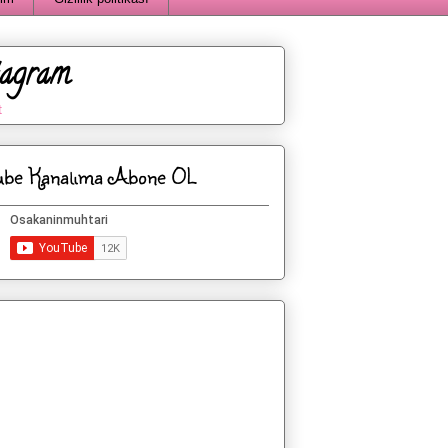
tagram
t
ube Kanalıma Abone OL