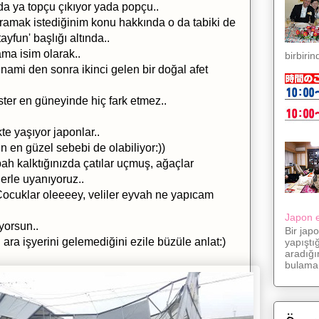
da ya topçu çıkıyor yada popçu..
ramak istediğinim konu hakkında o da tabiki de
yfun' başlığı altında..
ma isim olarak..
birbirin
nami den sonra ikinci gelen bir doğal afet
ster en güneyinde hiç fark etmez..
kte yaşıyor japonlar..
n en güzel sebebi de olabiliyor:))
h kalktığınızda çatılar uçmuş, ağaçlar
erle uyanıyoruz..
 Çocuklar oleeeey, veliler eyvah ne yapıcam
Japon eş
yorsun..
Bir jap
a işyerini gelemediğini ezile büzüle anlat:)
yapıştı
aradığı
bulama.