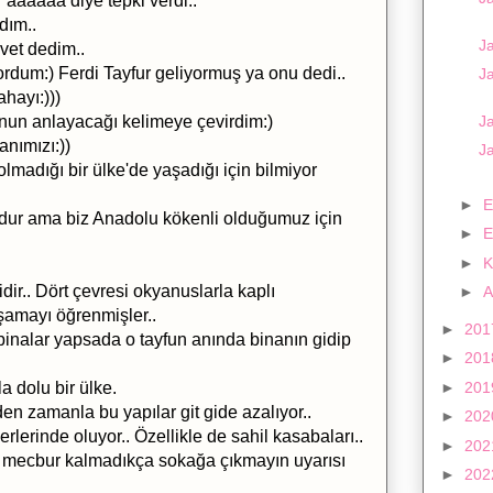
 aaaaaa diye tepki verdi..
dım..
J
vet dedim..
ordum:) Ferdi Tayfur geliyormuş ya onu dedi..
Ja
hayı:)))
 onun anlayacağı kelimeye çevirdim:)
Ja
anımızı:))
J
 olmadığı bir ülke'de yaşadığı için bilmiyor
►
E
dur ama biz Anadolu kökenli olduğumuz için
►
E
►
K
dir.. Dört çevresi okyanuslarla kaplı
►
A
aşamayı öğrenmişler..
►
20
inalar yapsada o tayfun anında binanın gidip
►
20
la dolu bir ülke.
►
20
den zamanla bu yapılar git gide azalıyor..
►
20
lerinde oluyor.. Özellikle de sahil kasabaları..
►
20
k mecbur kalmadıkça sokağa çıkmayın uyarısı
►
20