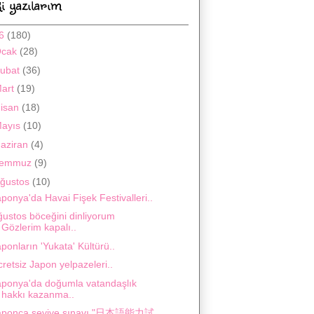
i yazılarım
16
(180)
Ocak
(28)
ubat
(36)
art
(19)
isan
(18)
ayıs
(10)
aziran
(4)
Temmuz
(9)
ğustos
(10)
ponya'da Havai Fişek Festivalleri..
ğustos böceğini dinliyorum
Gözlerim kapalı..
ponların 'Yukata' Kültürü..
retsiz Japon yelpazeleri..
aponya'da doğumla vatandaşlık
hakkı kazanma..
aponca seviye sınavı "日本語能力試