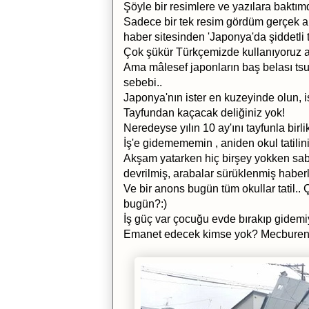
Şöyle bir resimlere ve yazılara baktım
Sadece bir tek resim gördüm gerçek a
haber sitesinden 'Japonya'da şiddetli ta
Çok şükür Türkçemizde kullanıyoruz a
Ama mâlesef japonların baş belası tsu
sebebi..
Japonya'nın ister en kuzeyinde olun, i
Tayfundan kaçacak deliğiniz yok!
Neredeyse yılın 10 ay'ını tayfunla birli
İş'e gidemememin , aniden okul tatilini
Akşam yatarken hiç birşey yokken saba
devrilmiş, arabalar sürüklenmiş haberl
Ve bir anons bugün tüm okullar tatil..
bugün?:)
İş güç var çocuğu evde bırakıp gidemi
Emanet edecek kimse yok? Mecburen ar