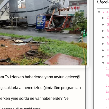
Öncek
▼
20
►
►
Ş
►
M
►
N
►
M
►
H
►
▼
A
Ja
A
şam Tv izlerken haberlerde yarın tayfun geleceği
Ja
 çocuklarla anneme izlediğimiz tüm programları
Üc
izlerken yine sordu ne var haberlerde? Ne
J
J