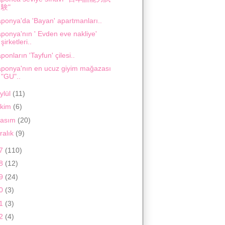
験"
aponya'da 'Bayan' apartmanları..
ponya'nın ' Evden eve nakliye'
şirketleri..
ponların 'Tayfun' çilesi..
aponya'nın en ucuz giyim mağazası
"GU"..
ylül
(11)
kim
(6)
asım
(20)
ralık
(9)
17
(110)
18
(12)
19
(24)
20
(3)
21
(3)
22
(4)