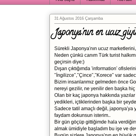
31 Ağustos 2016 Çarşamba
Japonya'nın en ucuz giy
Sürekli Japonya'nın ucuz marketlerini,
Neden çünkü canım Türk turist halkımız
geçirsin diye:)
Dışarı çıktığımda 'information' ofisler
"İngilizce","Çince","Korece" var sadec
Bizim insanlarımız gelmeden önce Goo
nereyi gezilir, ne yenilir den başka hiç 
Olan bir kaç japonya hakkında yazılar 
yedikleri, içtiklerinden başka bir şey
Sadece tatil amaçlı değil, japonya'ya
faydam dokunsun isterim..
Bir gün göçüp gittiğimde hala verdiğim
almak ümidiyle başladım bu işe ve de
Bugün sizlere Japonya'nın en büyük g