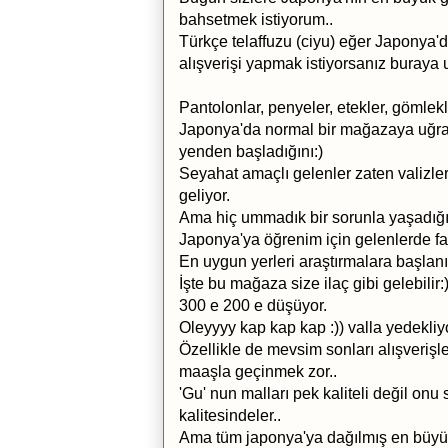
bahsetmek istiyorum..
Türkçe telaffuzu (ciyu) eğer Japonya'da
alışverişi yapmak istiyorsanız buraya
Pantolonlar, penyeler, etekler, gömlekl
Japonya'da normal bir mağazaya uğraşmı
yenden başladığını:)
Seyahat amaçlı gelenler zaten valizler
geliyor.
Ama hiç ummadık bir sorunla yaşadığı
Japonya'ya öğrenim için gelenlerde faz
En uygun yerleri araştırmalara başlan
İşte bu mağaza size ilaç gibi gelebili
300 e 200 e düşüyor.
Oleyyyy kap kap kap :)) valla yedekliy
Özellikle de mevsim sonları alışverişl
maaşla geçinmek zor..
'Gu' nun malları pek kaliteli değil onu
kalitesindeler..
Ama tüm japonya'ya dağılmış en büyü