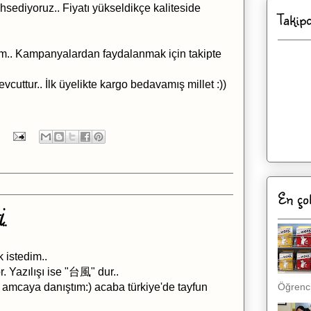
sediyoruz.. Fiyatı yükseldikçe kaliteside
Takip
rum.. Kampanyalardan faydalanmak için takipte
cuttur.. İlk üyelikte kargo bedavamış millet :))
En ço
..
 istedim..
r. Yazılışı ise "台風" dur..
Öğrenci,
amcaya danıştım:) acaba türkiye'de tayfun