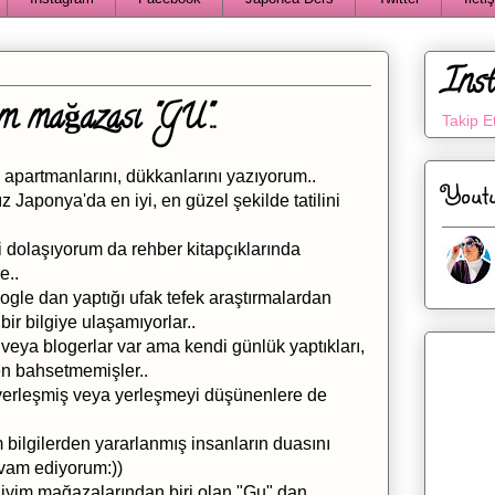
Ins
im mağazası "GU"..
Takip E
 apartmanlarını, dükkanlarını yazıyorum..
Yout
 Japonya'da en iyi, en güzel şekilde tatilini
ini dolaşıyorum da rehber kitapçıklarında
e..
gle dan yaptığı ufak tefek araştırmalardan
bir bilgiye ulaşamıyorlar..
veya blogerlar var ama kendi günlük yaptıkları,
den bahsetmemişler..
 yerleşmiş veya yerleşmeyi düşünenlere de
 bilgilerden yararlanmış insanların duasını
vam ediyorum:))
iyim mağazalarından biri olan "Gu" dan