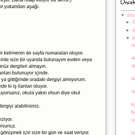
Öncek
or yukarıdan aşağı.
▼
20
►
►
Ş
▼
M
J
Her kelimenin de sayfa numaraları oluyor.
Ja
Birde size bir uyarıda bulunayım evden veya
J
nüz dergileri almayın.
anları bulunuyor içinde.
N
ya gittiğimde oradaki dergiyi almıyorum.
e ki iş ilanları oluyor.
Ja
yorsanız, okula yakın olsun diye okul
K
rgiyi alabilirsiniz.
Bi
nziyor.
O
orsunuz.
 görüşmek için size bir gün ve saat veriyor.
O