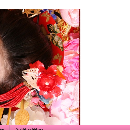
şim
Gizlilik politikası