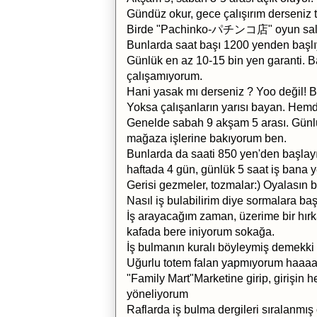
Gündüz okur, gece çalışırım derseniz t
Birde "Pachinko-パチンコ店" oyun salon
Bunlarda saat başı 1200 yenden başlıy
Günlük en az 10-15 bin yen garanti. 
çalışamıyorum.
Hani yasak mı derseniz ? Yoo değil! Ba
Yoksa çalışanların yarısı bayan. Hemd
Genelde sabah 9 akşam 5 arası. Günlük
mağaza işlerine bakıyorum ben.
Bunlarda da saati 850 yen'den başlayı
haftada 4 gün, günlük 5 saat iş bana ye
Gerisi gezmeler, tozmalar:) Oyalasın 
Nasıl iş bulabilirim diye sormalara baş
İş arayacağım zaman, üzerime bir hırka
kafada bere iniyorum sokağa.
İş bulmanın kuralı böyleymiş demekki
Uğurlu totem falan yapmıyorum haaaa:
"Family Mart"Marketine girip, girişin 
yöneliyorum
Raflarda iş bulma dergileri sıralanmış