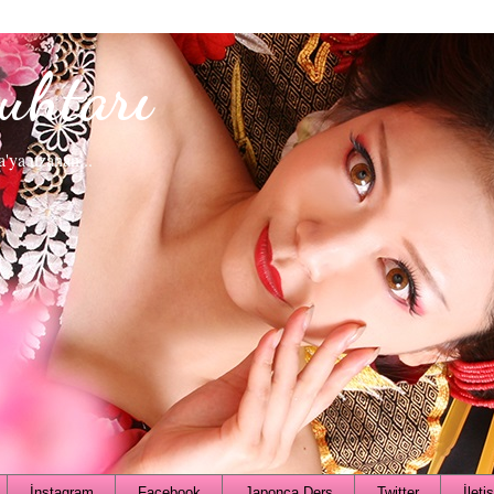
uhtarı
a'ya uzanan...
İnstagram
Facebook
Japonca Ders
Twitter
İleti