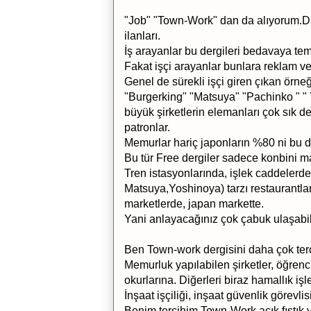
"Job" "Town-Work" dan da alıyorum.D
ilanları.
İş arayanlar bu dergileri bedavaya tem
Fakat işçi arayanlar bunlara reklam ve
Genel de sürekli işçi giren çıkan örne
"Burgerking" "Matsuya" "Pachinko " " 
büyük şirketlerin elemanları çok sık d
patronlar.
Memurlar hariç japonların %80 ni bu d
Bu tür Free dergiler sadece konbini mar
Tren istasyonlarında, işlek caddelerd
Matsuya,Yoshinoya) tarzı restaurantlar
marketlerde, japan markette.
Yani anlayacağınız çok çabuk ulaşabil
Ben Town-work dergisini daha çok terc
Memurluk yapılabilen şirketler, öğrencil
okurlarına. Diğerleri biraz hamallık işl
İnşaat işçiliği, inşaat güvenlik görevli
Benim tercihim Town-Work açık fıstık ye