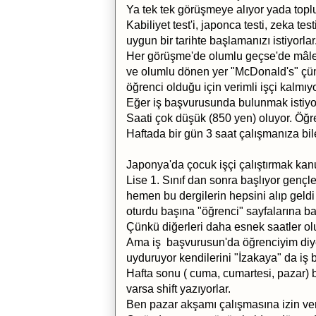
Ya tek tek görüşmeye alıyor yada toplu
Kabiliyet test'i, japonca testi, zeka te
uygun bir tarihte başlamanızı istiyorlar
Her görüşme'de olumlu geçse'de mâles
ve olumlu dönen yer "McDonald's" çün
öğrenci olduğu için verimli işçi kalmıyo
Eğer iş başvurusunda bulunmak istiyors
Saati çok düşük (850 yen) oluyor. Öğrenc
Haftada bir gün 3 saat çalışmanıza bile
Japonya'da çocuk işçi çalıştırmak ka
Lise 1. Sınıf dan sonra başlıyor gençl
hemen bu dergilerin hepsini alıp geldi
oturdu başına "öğrenci" sayfalarına ba
Çünkü diğerleri daha esnek saatler o
Ama iş başvurusun'da öğrenciyim diye 
uyduruyor kendilerini "İzakaya" da iş 
Hafta sonu ( cuma, cumartesi, pazar) 
varsa shift yazıyorlar.
Ben pazar akşamı çalışmasına izin v