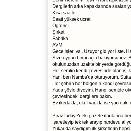
Dergilerin arka kapaklarında sıralanıy
Kısa saatler
Saati yüksek ücret
Öğrenci
Şirket
Fabrika
AVM
Gece işleri vs.. Uzuyor gidiyor liste. 
Size uygun birini açıp bakıyorsunuz. 
okulunuzdan uzakta bir yerde gördüğü
Her semtin kendi çevresinde olan iş il
Yani ben Namba'da oturuyorum. Suita 
Her şehrin her bölgenin kendi çevresind
Yada şöyle diyeyim. Hangi semtde oku
çevresindeki dergilere bakın.
Ev ikeda'da, okul yao'da ise yao daki de
Biraz türkiye'deki gazete ilanlarına be
İşaretleyip tek tek arayıp randevu alıy
Yukarıda saydığım ilk şirketlerin hepsi