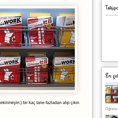
Takip
En ço
ekinmeyin:) bir kaç tane fazladan alıp çıkın
Öğrenci,