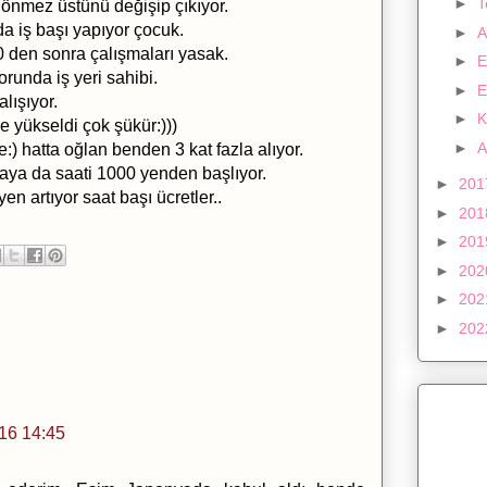
►
nmez üstünü değişip çıkıyor.
a iş başı yapıyor çocuk.
►
A
0 den sonra çalışmaları yasak.
►
E
runda iş yeri sahibi.
►
E
lışıyor.
►
K
'e yükseldi çok şükür:)))
►
A
) hatta oğlan benden 3 kat fazla alıyor.
akaya da saati 1000 yenden başlıyor.
►
20
en artıyor saat başı ücretler..
►
20
►
20
►
20
►
20
►
20
16 14:45