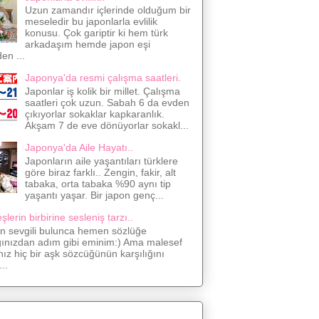
Uzun zamandır içlerinde olduğum bir
meseledir bu japonlarla evlilik
konusu. Çok gariptir ki hem türk
arkadaşım hemde japon eşi
den ...
Japonya'da resmi çalışma saatleri.
Japonlar iş kolik bir millet. Çalışma
saatleri çok uzun. Sabah 6 da evden
çıkıyorlar sokaklar kapkaranlık.
Akşam 7 de eve dönüyorlar sokakl...
Japonya'da Aile Hayatı..
Japonların aile yaşantıları türklere
göre biraz farklı.. Zengin, fakir, alt
tabaka, orta tabaka %90 aynı tip
yaşantı yaşar. Bir japon genç...
lerin birbirine sesleniş tarzı..
on sevgili bulunca hemen sözlüğe
ğınızdan adım gibi eminim:) Ama malesef
nız hiç bir aşk sözcüğünün karşılığını
..