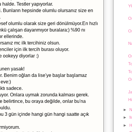
 halde. Testler yapıyorlar.
Y
sti. Bunların hepsinde olumlu olursanız size en
.
O
ef olumlu olarak size geri dönülmüyor.En hızlı
kü çalışan dayanmıyor buralara:) %90 nı
O
r ellerinde.
anız mc ilk tercihiniz olsun.
N
iler için ilk tercih burası oluyor.
 ookeyy diyorlar :)
O
To
nunen yasak!
T
er. Benim oğlan da lise'ye başlar başlamaz
O
 eve:)
ktı sadece.
Ja
luyor. Onlara uymak zorunda kalması gerek.
H
belirtince, bu oraya değilde, onlar bu'na
buldu.
►
N
bu 3 gün içinde hangi gün hangi saatte açık
►
M
►
H
ermiyorum.