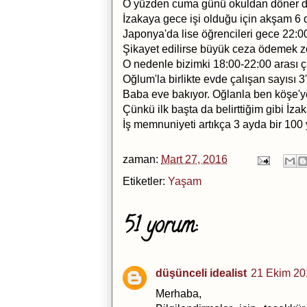
O yüzden cuma günü okuldan döner dö
İzakaya gece işi olduğu için akşam 6 d
Japonya'da lise öğrencileri gece 22:0
Şikayet edilirse büyük ceza ödemek zo
O nedenle bizimki 18:00-22:00 arası ça
Oğlum'la birlikte evde çalışan sayısı 3
Baba eve bakıyor. Oğlanla ben köşe'ye:
Çünkü ilk başta da belirttiğim gibi İz
İş memnuniyeti artıkça 3 ayda bir 100 y
zaman:
Mart 27, 2016
Etiketler:
Yaşam
51 yorum:
düşünceli idealist
21 Ekim 20
Merhaba,