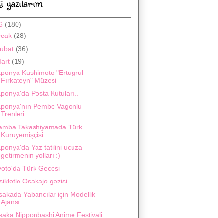
i yazılarım
16
(180)
Ocak
(28)
ubat
(36)
art
(19)
aponya Kushimoto "Ertugrul
Fırkateyn" Müzesi
ponya'da Posta Kutuları..
aponya'nın Pembe Vagonlu
Trenleri..
amba Takashiyamada Türk
Kuruyemişçisi.
ponya'da Yaz tatilini ucuza
getirmenin yolları :)
yoto'da Türk Gecesi
sikletle Osakajo gezisi
sakada Yabancılar için Modellik
Ajansı
saka Nipponbashi Anime Festivali.