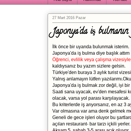
27 Mart 2016 Pazar
Japonya'da iş bulmanın y
İlk önce bir uyarıda bulunmak isterim.
Japonya'da iş bulma diye başlık attım
Öğrenci, evlilik veya çalışma vizesiyle
kaldıysanız bu yazım sizlere gelsin.
Türkiye'den buraya 3 aylık turist vizesi
Yalnış anlamayın lütfen yazılarımı.Okurla
Japonya'da iş bulmak zor değil, iyi bir
Saati sana uyacak, ev'den mesafesi kı
olacak, varsa yol parası karşılayacak.
Bu kriterlerde iş arıyorsanız, en az 3 
Var olmasına var ama denk gelmek me
Geneli de gece işleri oluyor bu şart
açılan restaurant- bar tarzı içkili yerler.
Akşam 5, sabah 3-5 arası açık oluyor.