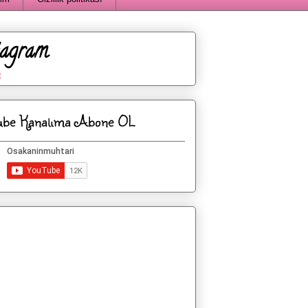
tagram
t
ube Kanalıma Abone OL