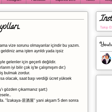
Ins
olları..
Takip E
Yout
 ama vize sorunu olmayanlar içindir bu yazım.
geldiniz ama işten ayrıldı yada işsiz
yle gelenler için geçerli değildir.
rım iyi bilir çok iş'te çalışmışım dır:)
 iş bulmak zordur.
sa olacak, saat başı verdiği ücret yüksek
ay'ı gözden çıkarmanız şart:)
sele..
larda. "İzakaya-居酒屋" yani akşam 5 den sonra