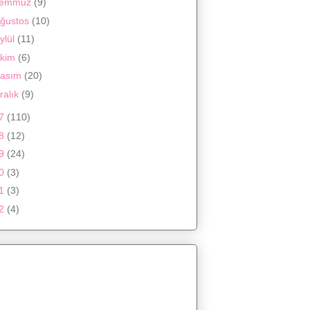
Temmuz
(9)
ğustos
(10)
ylül
(11)
kim
(6)
asım
(20)
ralık
(9)
17
(110)
18
(12)
19
(24)
20
(3)
21
(3)
22
(4)