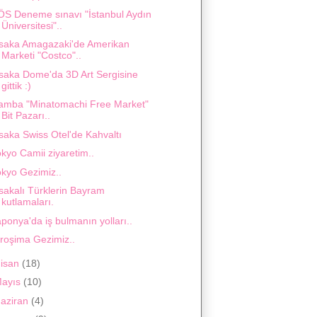
ÖS Deneme sınavı "İstanbul Aydın
Üniversitesi"..
saka Amagazaki'de Amerikan
Marketi "Costco"..
saka Dome'da 3D Art Sergisine
gittik :)
amba "Minatomachi Free Market"
Bit Pazarı..
saka Swiss Otel'de Kahvaltı
kyo Camii ziyaretim..
okyo Gezimiz..
sakalı Türklerin Bayram
kutlamaları.
ponya'da iş bulmanın yolları..
iroşima Gezimiz..
isan
(18)
ayıs
(10)
aziran
(4)