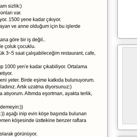
am sizlik:)
ları var.
or. 1500 yene kadar çıkıyor.
Bayan ve anne olduğum için bu işlerde
na göre bir iş değil..
e çoluk çocuklu.
 3~5 saat çalışabileceğim restaurant, cafe,
p 1000 yen'e kadar çıkabiliyor. Ortalama
tiyor.
beni yeter. Birde eşime katkıda bulunuyorum.
ladınız. Artık uzatma diyorsunuz:)
 atıyorum. Altımda eşortman, ayakta terlik,
 demeyin:))
)) aşağı inip evin köşe başında bulunan
hemen köşesinde üsttekine benzer raflara
 olarak görünüyor.