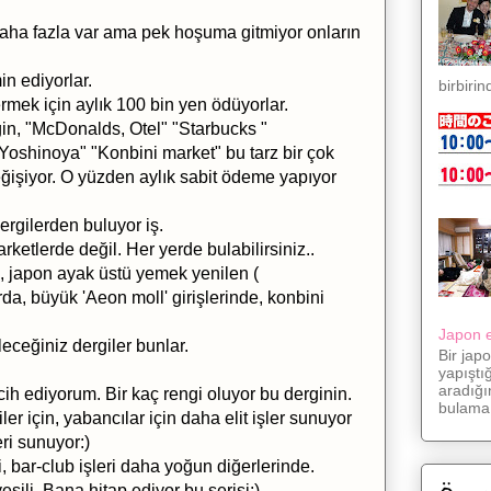
aha fazla var ama pek hoşuma gitmiyor onların
in ediyorlar.
birbirin
rmek için aylık 100 bin yen ödüyorlar.
ğin, "McDonalds, Otel" "Starbucks "
Yoshinoya" "Konbini market" bu tarz bir çok
eğişiyor. O yüzden aylık sabit ödeme yapıyor
ergilerden buluyor iş.
ketlerde değil. Her yerde bulabilirsiniz..
e, japon ayak üstü yemek yenilen (
da, büyük 'Aeon moll' girişlerinde, konbini
Japon eş
eceğiniz dergiler bunlar.
Bir jap
yapıştı
aradığı
ih ediyorum. Bir kaç rengi oluyor bu derginin.
bulama.
er için, yabancılar için daha elit işler sunuyor
eri sunuyor:)
si, bar-club işleri daha yoğun diğerlerinde.
şili. Bana hitap ediyor bu serisi:)