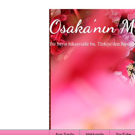
Osaka'nın M
Bir hayat hikayesidir bu, Türkiye'den Japony
Ana Sayfa
Hakkımda
YouTube