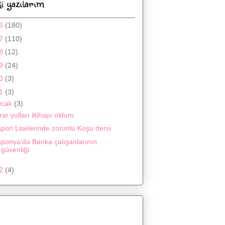
i yazılarım
16
(180)
17
(110)
18
(12)
19
(24)
20
(3)
21
(3)
Ocak
(3)
rar yolları iltihapı oldum
pon Liselerinde zorunlu Koşu dersi
aponya'da Banka çalışanlarının
güvenliği
22
(4)