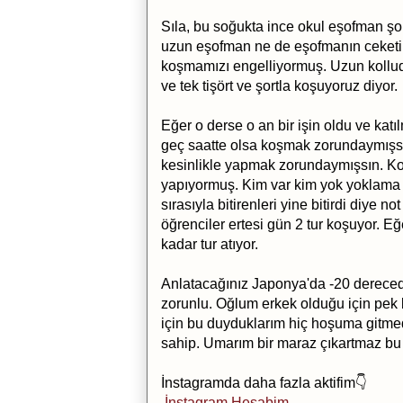
Sıla, bu soğukta ince okul eşofman şort
uzun eşofman ne de eşofmanın ceketi
koşmamızı engelliyormuş. Uzun kollu
ve tek tişört ve şortla koşuyoruz diyor.
Eğer o derse o an bir işin oldu ve ka
geç saatte olsa koşmak zorundaymışsı
kesinlikle yapmak zorundaymışsın. Koş
yapıyormuş. Kim var kim yok yoklama 
sırasıyla bitirenleri yine bitirdi diye
öğrenciler ertesi gün 2 tur koşuyor. 
kadar tur atıyor.
Anlatacağınız Japonya'da -20 derecede 
zorunlu. Oğlum erkek olduğu için pek
için bu duyduklarım hiç hoşuma gitmed
sahip. Umarım bir maraz çıkartmaz bu d
İnstagramda daha fazla aktifim👇
İnstagram Hesabim