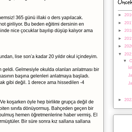
Öncek
►
20
nemsiz! 365 günü illaki o ders yapılacak.
►
20
t giriliyor. Bu beden eğitimi dersinin en
inde nice çocuklar bayılıp düşüp kalıyor ama
►
20
►
20
►
20
▼
20
ndan, lise son'a kadar 20 yıldır okul içindeyim.
▼
İd
geldi. Gelmesiyle okulda olanları anlatması bir
Ja
asının başına gelenleri anlatmaya başladı.
ak gibi değil. 1 derece ama hissedilen -4
J
►
20
 Ve koşarken öyle hep birlikte grupça değil de
 biten sınıfa dönüyormuş. Bahçeden geçen bir
 bulmuş hemen öğretmenlerine haber vermiş. El
rmüştüler. Bir süre sonra kız sallana sallana