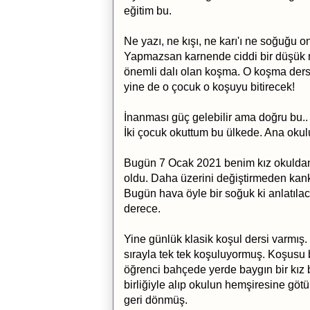
eğitim bu.
Ne yazı, ne kışı, ne karı'ı ne soğuğu o
Yapmazsan karnende ciddi bir düşük no
önemli dalı olan koşma. O koşma ders
yine de o çocuk o koşuyu bitirecek!
İnanması güç gelebilir ama doğru bu..
İki çocuk okuttum bu ülkede. Ana okulu
Bugün 7 Ocak 2021 benim kız okuldan 
oldu. Daha üzerini değiştirmeden kank
Bugün hava öyle bir soğuk ki anlatılac
derece.
Yine günlük klasik koşul dersi varmış.
sırayla tek tek koşuluyormuş. Koşusu
öğrenci bahçede yerde baygın bir kız
birliğiyle alıp okulun hemşiresine götü
geri dönmüş.