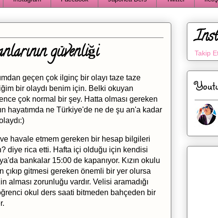
Ins
nlarının güvenliği
Takip E
dan geçen çok ilginç bir olayı taze taze
Yout
ğim bir olaydı benim için. Belki okuyan
nce çok normal bir şey. Hatta olması gereken
nın hayatımda ne Türkiye'de ne de şu an'a kadar
laydı:)
e havale etmem gereken bir hesap bilgileri
 diye rica etti. Hafta içi olduğu için kendisi
a'da bankalar 15:00 de kapanıyor. Kızın okulu
n çıkıp gitmesi gereken önemli bir yer olursa
zin alması zorunluğu vardır. Velisi aramadığı
 öğrenci okul ders saati bitmeden bahçeden bir
r.