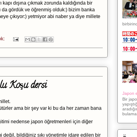
 kapı dışına çıkmak zorunda kaldığında bir
nu da gördük ve öğrenmiş olduk:) bizim banka
çmeye çıkıyor:) yetmiyor abi naber ya diye millete
birbirin
ok:
lu Koşu dersi
Japon eş
Bir jap
llet.
yapıştı
ürütürler ama bir şey var ki bu da her zaman bana
aradığı
bulama.
ğitimi nedense japon öğretmenleri için diğer
eğil, bildiğiniz sıkı yönetimle idare edilen bir