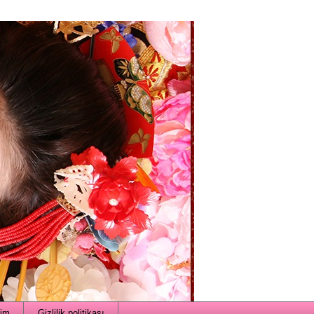
şim
Gizlilik politikası