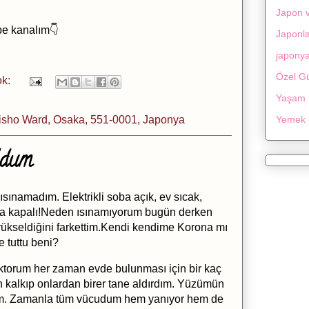
Japon v
be kanalım👇
Japonl
japony
Özel G
ok:
Yaşam
Yemek
isho Ward, Osaka, 551-0001, Japonya
oldum
ısınamadım. Elektrikli soba açık, ev sıcak,
ı da kapalı!Neden ısınamıyorum bugün derken
ükseldiğini farkettim.Kendi kendime Korona mı
e tuttu beni?
doktorum her zaman evde bulunması için bir kaç
en kalkıp onlardan birer tane aldırdım. Yüzümün
dım. Zamanla tüm vücudum hem yanıyor hem de