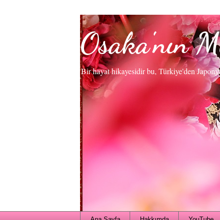
Osaka'nın M
Bir hayat hikayesidir bu, Türkiye'den Japony
Ana Sayfa
Hakkımda
YouTube