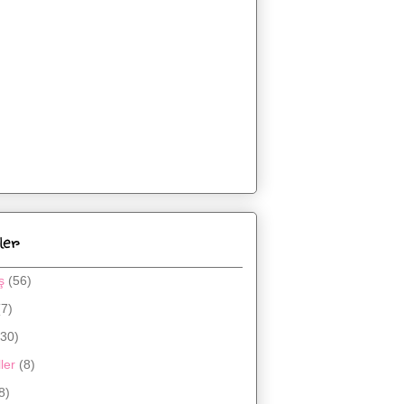
ler
ş
(56)
(7)
(30)
ler
(8)
8)