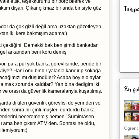
le ettik, teşekkürümü bir borç bilerek ve
Takip
tım dışarı. Çıkar çıkmaz bir anda birisiyle göz
kadar da çok gizli değil ama uzaktan gözetleyen
lıktan iki kere bakmışım adama:)
i çektiğini. Demekki bak ben şimdi bankadan
 gel arkamdan beni koru demiş.
or, para pul yok banka görevlisinde, bende bir
liye? Hani onu binbir yalanla kandırıp sokağa
ıracağımızı mı düşündüler? Acaba böyle olaylar
er almak zorunda kaldılar? Yan bina dedigim iki
En ço
 ve orası da güvenlik kameralarıyla kuşatılmış.
arda dikilen güvenlik görevlisi de yerinden ve
nden sonra bir çinli müşteri durdurdu banka
 işlemlerini becerememiş hemen "Sumimasen
nı ama ben çıktım ATM'den. Sonrası ne oldu,
Öğrenci,
bilemiyorum:)