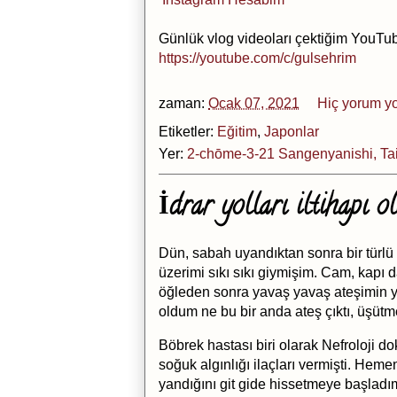
Günlük vlog videoları çektiğim YouTu
https://youtube.com/c/gulsehrim
zaman:
Ocak 07, 2021
Hiç yorum y
Etiketler:
Eğitim
,
Japonlar
Yer:
2-chōme-3-21 Sangenyanishi, Ta
İdrar yolları iltihapı 
Dün, sabah uyandıktan sonra bir türlü 
üzerimi sıkı sıkı giymişim. Cam, kap
öğleden sonra yavaş yavaş ateşimin y
oldum ne bu bir anda ateş çıktı, üşütm
Böbrek hastası biri olarak Nefroloji 
soğuk algınlığı ilaçları vermişti. Hem
yandığını git gide hissetmeye başla