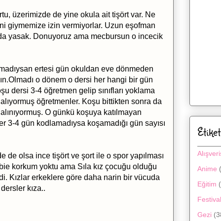
u, üzerimizde de yine okula ait tişört var. Ne
ni giymemize izin vermiyorlar. Uzun eşofman
da yasak. Donuyoruz ama mecbursun o incecik
tılmadıysan ertesi gün okuldan eve dönmeden
n.Olmadı o dönem o dersi her hangi bir gün
u dersi 3-4 öğretmen gelip sınıfları yoklama
alıyormuş öğretmenler. Koşu bittikten sonra da
 not alınıyormuş. O günkü koşuya katılmayan
Eğer 3-4 gün kodlamadıysa koşamadığı gün sayısı
Etiket
Alışveri
de olsa ince tişört ve şort ile o spor yapılması
 bie korkum yoktu ama Sıla kız çocuğu olduğu
Anime
i. Kızlar erkeklere göre daha narin bir vücuda
Eğitim
ersler kıza..
Festival
Gezi
(3