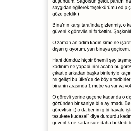
düşündüm. Sağolsun geldi, paramı hava
saygıdan eğilerek teşekkürümü edip çık
göze geldik:)
Bina'nın karşı tarafinda gizlenmiş, o 
güvenlik görevlisini farkettim. Şaşkın
O zaman anladım kadın kime ne işaret
dışarı çıkıyorum, yan binaya geçicem,
Hani dümdüz hiçbir önemli şey taşımıy
kadınım ne yapabilirim acaba bu görev
çıkartıp arkadan başka birileriyle kaç
mı gelişti bu ülke'de de böyle tedbirl
binanin arasında 1 metre ya var ya yok
O görevli yerine geçene kadar da o dış
gözünden bir saniye bile ayırmadı. Be
görevlisini:) o da benim gibi havale
tasukete kudasai" diye durdurdu kadı
güvenlik ne kadar süre daha bekledi 