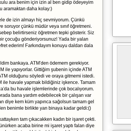
lu ara benim için izin al ben gidip ödeyeyim
lu aramaktan daha kolay:)
ele de izin almayı hiç sevmiyorum. Çünkü
iye soruyor çünkü müdür veya sınıf öğretmeni.
bep belirtirseniz öğretmen tepki gösterir. Siz
ir çocuğu gönderiyorsunuz! Yada bir yalan
fret ederim! Farkındayım konuyu daldan dala
ldim bankaya. ATM'den ödemem gerekiyor.
M ile yapıyorlar. Gittiğim şubenin içinde ATM
 ATM olduğunu söyledi ve oraya gitmemi istedi.
M ile havale yapmak bildiğiniz işkence. Tamam
ca'da bu havale işlemlerinde çok bocalıyorum.
ada bana yardım edebilecek bir çalışan var
an diye kem küm yapınca sağolsun tamam gel
n benimle birlikte yan binaya kadar geldi:()
 kattayken tam çıkacakken kadın bir işaret çekti.
ürken acaba birine mi işaret yaptı falan diye