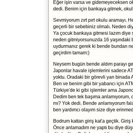
Eğer işin varsa ve gidemeyeceksen oku
dedi. Benim için bankaya gitmek, oku
Sevmiyorum zırt pırt okulu aramayı. H
geçerli bir sebebiniz olmalı. Neden d
Ya çocuk bankaya gitmesi lazım diye se
neden gitmiyorsunuzda 16 yaşındaki b
uydurmanız gerek ki bende bundan ne
geçirdim tamam:)
Neysem bugün bende aldım parayı ge
Japonlar havale işlemlerini sadece AT
yoktu. Oradaki bir görevli yan binada
Ben ve benim gibi bir yabancı için AT
Türkiye'de ki gibi işlemler ama Japon
Dedim ben tek başıma anlamıyorum, or
mı? Yok dedi. Bende anlamıyorum fal
ben yardımcı olayım size diye erinmede
Bodrum kattan giriş kat'a geçtik. Giriş
Önce anlamadım ne yaptı bu diye düşün