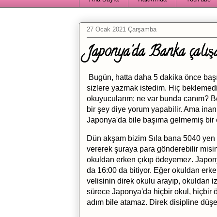
27 Ocak 2021 Çarşamba
Japonya'da Banka çalışa
Bugün, hatta daha 5 dakika önce başım
sizlere yazmak istedim. Hiç beklemedi
okuyucularım; ne var bunda canım? Be
bir şey diye yorum yapabilir. Ama ina
Japonya'da bile başıma gelmemiş bir o
Dün akşam bizim Sıla bana 5040 yen v
vererek şuraya para gönderebilir misin?
okuldan erken çıkıp ödeyemez. Japony
da 16:00 da bitiyor. Eğer okuldan erke
velisinin direk okulu arayıp, okuldan i
sürece Japonya'da hiçbir okul, hiçbir
adım bile atamaz. Direk disipline düşe