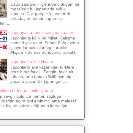
Uzun zamandır içlerinde olduğum bir
meseledir bu japonlarla evlilik
konusu. Çok gariptir ki hem türk
arkadaşım hemde japon eşi
den ...
Japonya'da resmi çalışma saatleri.
Japonlar iş kolik bir millet. Çalışma
saatleri çok uzun. Sabah 6 da evden
çıkıyorlar sokaklar kapkaranlık.
Akşam 7 de eve dönüyorlar sokakl...
Japonya'da Aile Hayatı..
Japonların aile yaşantıları türklere
göre biraz farklı.. Zengin, fakir, alt
tabaka, orta tabaka %90 aynı tip
yaşantı yaşar. Bir japon genç...
lerin birbirine sesleniş tarzı..
on sevgili bulunca hemen sözlüğe
ğınızdan adım gibi eminim:) Ama malesef
nız hiç bir aşk sözcüğünün karşılığını
..