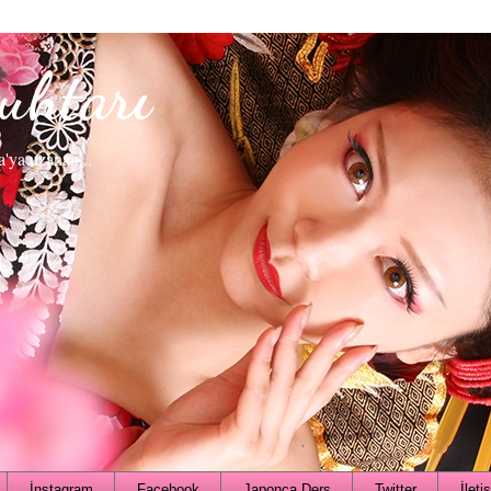
uhtarı
a'ya uzanan...
İnstagram
Facebook
Japonca Ders
Twitter
İleti