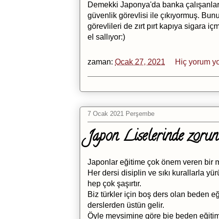
Demekki Japonya'da banka çalışanları
güvenlik görevlisi ile çıkıyormuş. Bu
görevlileri de zırt pırt kapıya sigara i
el sallıyor:)
zaman:
Ocak 27, 2021
Hiç yorum y
7 Ocak 2021 Perşembe
Japon Liselerinde zorun
Japonlar eğitime çok önem veren bir mi
Her dersi disiplin ve sıkı kurallarla y
hep çok şaşırtır.
Biz türkler için boş ders olan beden e
derslerden üstün gelir.
Öyle mevsimine göre bie beden eğitimi d