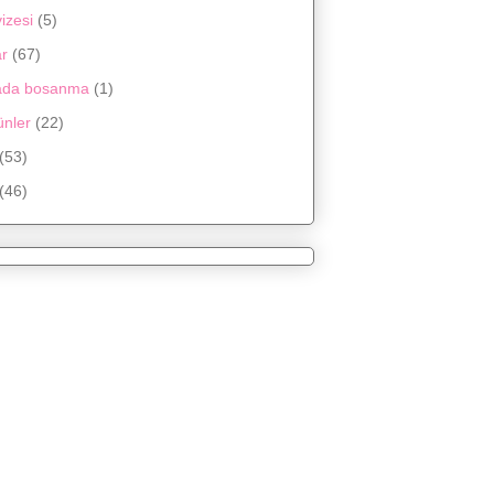
izesi
(5)
ar
(67)
ada bosanma
(1)
ünler
(22)
(53)
(46)