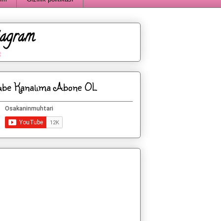
tagram
t
ube Kanalıma Abone OL