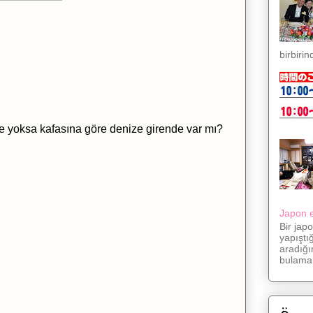
birbirin
e yoksa kafasına göre denize girende var mı?
Japon eş
Bir jap
yapıştı
aradığı
bulama.