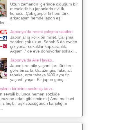
Uzun zamandır içlerinde olduğum bir
meseledir bu japonlarla evlilik
konusu. Çok gariptir ki hem türk
arkadaşım hemde japon eşi
den ...
Japonya'da resmi çalışma saatleri.
Japonlar iş kolik bir millet. Çalışma
saatleri çok uzun. Sabah 6 da evden
çıkıyorlar sokaklar kapkaranlık.
Akşam 7 de eve dönüyorlar sokakl...
Japonya'da Aile Hayatı..
Japonların aile yaşantıları türklere
göre biraz farklı.. Zengin, fakir, alt
tabaka, orta tabaka %90 aynı tip
yaşantı yaşar. Bir japon genç...
lerin birbirine sesleniş tarzı..
on sevgili bulunca hemen sözlüğe
ğınızdan adım gibi eminim:) Ama malesef
nız hiç bir aşk sözcüğünün karşılığını
..