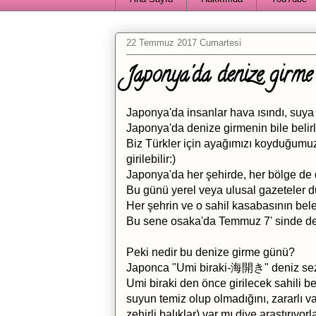
22 Temmuz 2017 Cumartesi
Japonya'da denize girme 
Japonya'da insanlar hava ısındı, suya g
Japonya'da denize girmenin bile belirli 
Biz Türkler için ayağımızı koyduğumu
girilebilir:)
Japonya'da her şehirde, her bölge de 
Bu günü yerel veya ulusal gazeteler d
Her şehrin ve o sahil kasabasının bel
Bu sene osaka'da Temmuz 7' sinde deni
Peki nedir bu denize girme günü?
Japonca "Umi biraki-海開き" deniz sezo
Umi biraki den önce girilecek sahili be
suyun temiz olup olmadığını, zararlı va
zehirli balıklar) var mı diye araştırıyorla