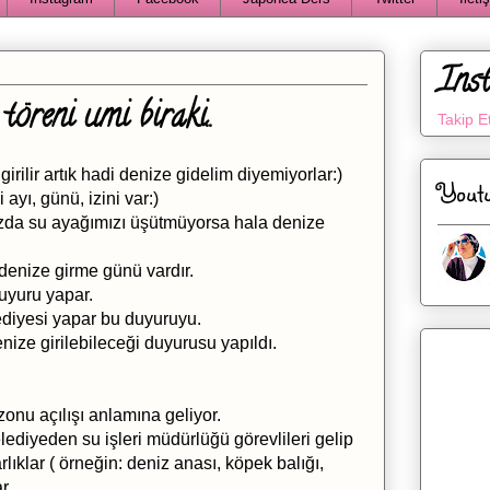
Ins
töreni umi biraki..
Takip E
irilir artık hadi denize gidelim diyemiyorlar:)
Yout
ayı, günü, izini var:)
zda su ayağımızı üşütmüyorsa hala denize
denize girme günü vardır.
uyuru yapar.
ediyesi yapar bu duyuruyu.
ze girilebileceği duyurusu yapıldı.
nu açılışı anlamına geliyor.
lediyeden su işleri müdürlüğü görevlileri gelip
rlıklar ( örneğin: deniz anası, köpek balığı,
r.