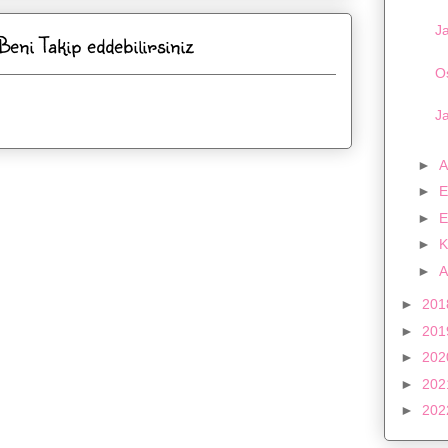
Ja
ni Takip eddebilirsiniz
O
J
►
A
►
E
►
E
►
K
►
A
►
20
►
20
►
20
►
20
►
20