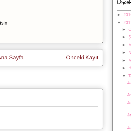
Öncek
►
20
▼
20
isin
►
►
Ş
►
M
►
N
Ana Sayfa
Önceki Kayıt
►
M
►
H
▼
yıt Yorumları (Atom)
J
Ja
Ja
Ja
Ja