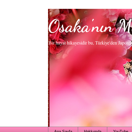
Osaka'nın M
Bir hayat hikayesidir bu, Türkiye'den Japony
Ana Sayfa
Hakkımda
YouTube