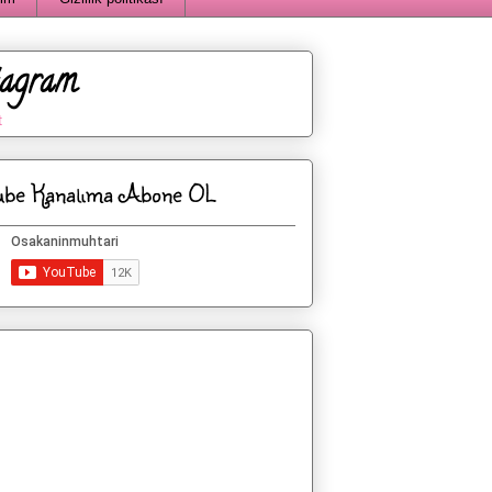
tagram
t
ube Kanalıma Abone OL