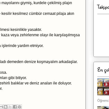
 mayolarını giymiş, kurdele çekilmiş plajın
Takip
 kesilir kesilmez cümbür cemaat pilaja akın
mesi kesinlikle yasaktır.
r kaza veya zehirlenme olayı ile karşılaşılmışsa
a işlerinde yardım etmiyor.
şladı demeden denize koşmayalım arkadaşlar.
En ço
kısa.
arı gibi bitiyor.
irli balıklar ve deniz anaları ile doluyor.
r.
Öğrenci,