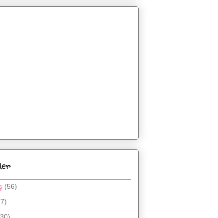
ler
ş
(56)
(7)
(30)