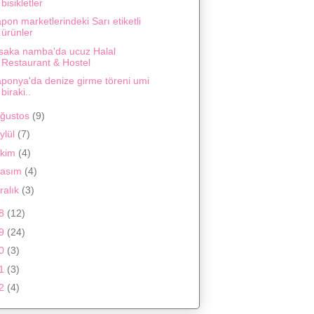
bisikletler
pon marketlerindeki Sarı etiketli
ürünler
saka namba'da ucuz Halal
Restaurant & Hostel
aponya'da denize girme töreni umi
biraki..
ğustos
(9)
ylül
(7)
kim
(4)
asım
(4)
ralık
(3)
18
(12)
19
(24)
20
(3)
21
(3)
22
(4)