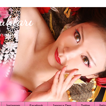
uhtarı
a'ya uzanan...
İnstagram
Facebook
Japonca Ders
Twitter
İleti