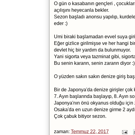
O gün o kasabanın gençleri , çocukları
açılışını heyecanla bekler.
Sezon başladı anonsu yapılıp, kurdele
eder :)
Umi biraki başlamadan evvel suya giril
Eğer gizlice girilmişse ve her hangi bi
devlet hiç bir yardım da bulunmuyor.
Yani sigorta veya tazminat gibi, sigort
Bu senin kararın, senin zararın diyor :)
O yüzden sakın sakın denize giriş ba
Bir de Japonya'da denize girişler çok 
7. Ayın başlarında başlayıp, 8. Ayın sonl
Japonya'nın önü okyanus olduğu için zeh
Osaka'da en uzun denize girme 2 aydı
Çok çabuk bitiyor sezon.
zaman:
Temmuz 22, 2017