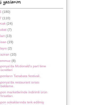
i yazılarım
16
(180)
17
(110)
Ocak
(24)
ubat
(7)
art
(13)
isan
(19)
ayıs
(2)
aziran
(10)
Temmuz
(8)
aponya'da Mcdonald's part time
ücretleri
ponların Tanabata festivali..
ponya'da restaurant sırası
bekleme.
pon marketlerinde indirimli ürün
fırsatları.
pon sokaklarında terk edilmiş