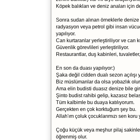
Köpek balıkları ve deniz anaları için den
Sonra sudan alınan örneklerle denize bı
radyasyon veya petrol gibi insan vücud
yapılıyor.
Can kurtaranlar yerleştiriliyor ve can k
Güvenlik görevlileri yerleştiriliyor.
Restaurantlar, duş kabinleri, tuvaletler
En son da duası yapılıyor:)
Şaka değil cidden dualı sezon açılışı y
Biz müslümanlar da olsa yobazlık olur
Ama elin budisti duasız denize bile gir
Şinto budist rahibi gelip, kazasız bel
Tüm kalbimle bu duaya katılıyorum.
Gerçekten en çok korktuğum şey bu.
Allah'ım çoluk çocuklarımızı sen koru
Çoğu küçük veya meşhur pilaj sakinler
öğrenmiş olur.