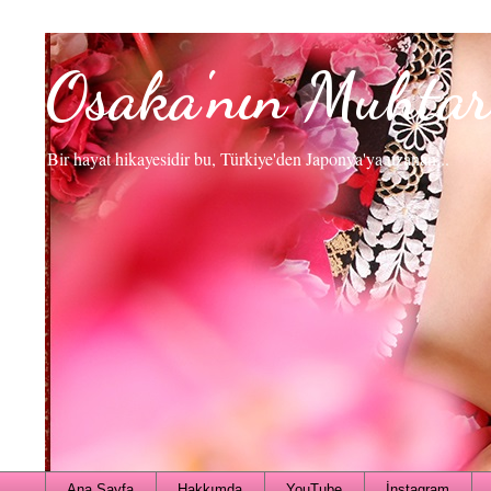
Osaka'nın Muhtar
Bir hayat hikayesidir bu, Türkiye'den Japonya'ya uzanan...
Ana Sayfa
Hakkımda
YouTube
İnstagram