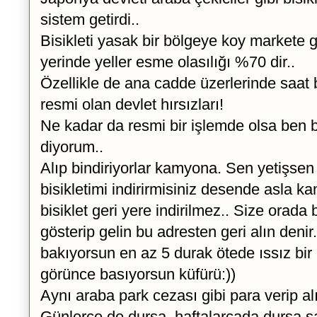
sistem getirdi..
Bisikleti yasak bir bölgeye koy markete gi
yerinde yeller esme olasılığı %70 dir..
Özellikle de ana cadde üzerlerinde saat 
resmi olan devlet hırsızları!
Ne kadar da resmi bir işlemde olsa ben b
diyorum..
Alıp bindiriyorlar kamyona. Sen yetişse
bisikletimi indirirmisiniz desende asla k
bisiklet geri yere indirilmez.. Size orada
gösterip gelin bu adresten geri alın denir.
bakıyorsun en az 5 durak ötede ıssız bi
görünce basıyorsun küfürü:))
Aynı araba park cezası gibi para verip al
Günlerce de dursa, haftalarcada dursa 