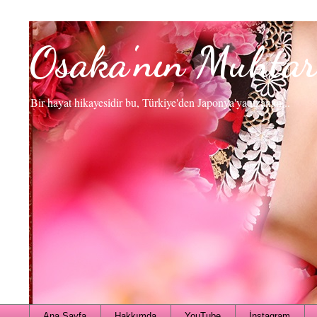
Osaka'nın Muhtar
Bir hayat hikayesidir bu, Türkiye'den Japonya'ya uzanan...
Ana Sayfa
Hakkımda
YouTube
İnstagram