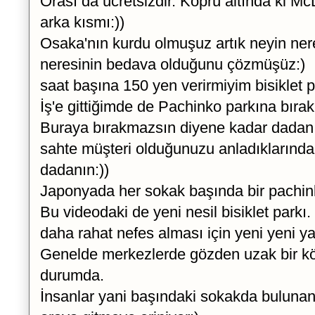
Orası da ücretsizdir. Köprü altında ki 
arka kısmı:))
Osaka'nın kurdu olmuşuz artık neyin nere
neresinin bedava olduğunu çözmüşüz:)
saat başına 150 yen verirmiyim bisiklet p
İş'e gittiğimde de Pachinko parkına bırakı
Buraya bırakmazsın diyene kadar dadanın
sahte müşteri olduğunuzu anladıklarınd
dadanın:))
Japonyada her sokak başında bir pachin
Bu videodaki de yeni nesil bisiklet parkı
daha rahat nefes alması için yeni yeni y
Genelde merkezlerde gözden uzak bir k
durumda.
İnsanlar yani başındaki sokakda bulunan 