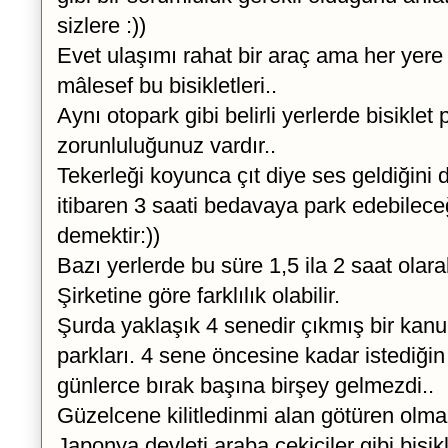
sizlere :))
Evet ulaşımı rahat bir araç ama her yer
mâlesef bu bisikletleri..
Aynı otopark gibi belirli yerlerde bisikle
zorunluluğunuz vardır..
Tekerleği koyunca çıt diye ses geldiğin
itibaren 3 saati bedavaya park edebilece
demektir:))
Bazı yerlerde bu süre 1,5 ila 2 saat olara
Şirketine göre farklılık olabilir.
Şurda yaklaşık 4 senedir çıkmış bir kanu
parkları. 4 sene öncesine kadar istediğin
günlerce bırak başına birşey gelmezdi..
Güzelcene kilitledinmi alan götüren olm
Japonya devleti araba çekiciler gibi bisikl