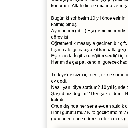
konumuz. Allah din de imanda vermiş
Bugün ki sohbetim 10 yıl önce eşinin i
kalmış bir eş.
Aynı benim gibi :) Eşi gemi mühendisi
görevlisi.
Öğretmenlik maaşıyla geçinen bir çift.
Eşinin aldığı maaşla kıt kanaatla geçin
Eşi okulda İngilizce eğitim verdiği iç
Hanım da çat pat kendini görecek kada
Türkiye'de sizin için en çok ne sorun
ev dedi.
Nasıl yani diye sordum? 10 yıl içinde t
Şaşırdınız değilmi? Ben şok oldum.. 
kaldık..
Onun dışında her sene evden atıldık d
Hani gürültü mü? Kira geciktirme mi
gününden önce öderiz, çoluk çocuk ge