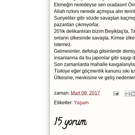
Ekmeğin neredeyse sen oradasın! Önü
Allah rızkını nerede açmışsa alın teri
Suriyeliler gibi sözde savaştan kaçmı
pazardan çıkmıyorlar.
20'lik delikanlıları bizim Beşiktaş'ta, 
onların ülkesinde savaşta. Kimse ülke
istemez.
Gelmesinler, defolup gitsinlerde demi
insanlarına da bu japonlar gibi saygı 
Son zamanlarda mahalle kavgalarıyla 
Türkiye eğer göçmenlik kanunu sıkı tu
Ülkesine, mevkisine ve geliş nedenleri
zaman:
Mart 08, 2017
Etiketler:
Yaşam
15 yorum: