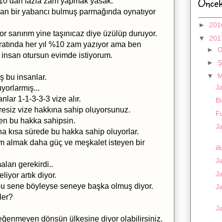
Öncek
%10 dan fazla zam yapmak yasak.
mayan bir yabancı bulmuş parmağında oynatıyor
►
20
r sanırım yine taşınıcaz diye üzülüp duruyor.
▼
20
tratında her yıl %10 zam yazıyor ama ben
►
r insan otursun evimde istiyorum.
►
Ş
▼
M
ş bu insanlar.
Ja
yorlarmış...
nlar 1-1-3-3-3 vize alır.
Bi
resiz vize hakkına sahip oluyorsunuz.
F
nen bu hakka sahipsin.
J
daha kısa sürede bu hakka sahip oluyorlar.
um almak daha güç ve meşkalet isteyen bir
il
J
ları gerekirdi..
Ja
iyor artık diyor.
bu sene böyleyse seneye başka olmuş diyor.
Ja
ler?
Ja
beğenmeyen dönsün ülkesine diyor olabilirsiniz.