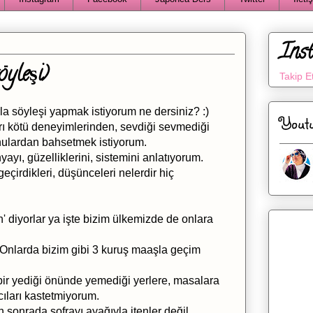
Ins
yleşi)
Takip E
la söyleşi yapmak istiyorum ne dersiniz? :)
Yout
arı kötü deneyimlerinden, sevdiği sevmediği
onulardan bahsetmek istiyorum.
ı, güzelliklerini, sistemini anlatıyorum.
eçirdikleri, düşünceleri nelerdir hiç
' diyorlar ya işte bizim ülkemizde de onlara
Onlarda bizim gibi 3 kuruş maaşla geçim
 bir yediği önünde yemediği yerlere, masalara
ları kastetmiyorum.
 sonrada sofrayı ayağıyla itenler değil