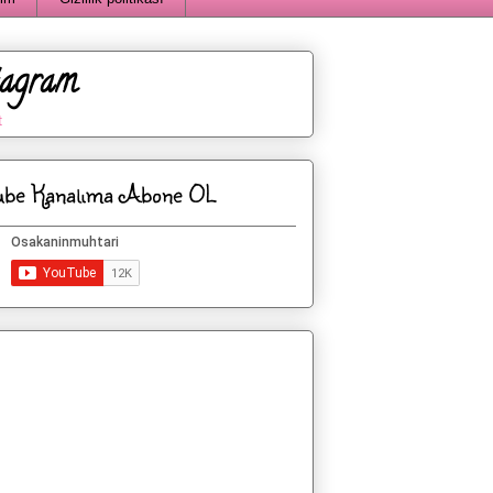
tagram
t
ube Kanalıma Abone OL