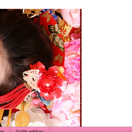
şim
Gizlilik politikası