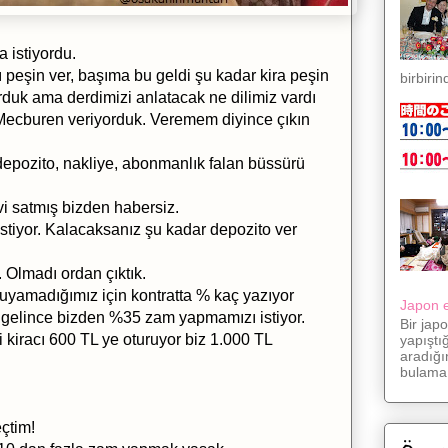
a istiyordu.
 peşin ver, başıma bu geldi şu kadar kira peşin
birbirin
rduk ama derdimizi anlatacak ne dilimiz vardı
Mecburen veriyorduk. Veremem diyince çıkın
depozito, nakliye, abonmanlık falan büssürü
evi satmış bizden habersiz.
stiyor. Kalacaksanız şu kadar depozito ver
 Olmadı ordan çıktık.
okuyamadığımız için kontratta % kaç yazıyor
Japon eş
gelince bizden %35 zam yapmamızı istiyor.
Bir jap
 kiracı 600 TL ye oturuyor biz 1.000 TL
yapıştı
aradığı
bulama.
eçtim!