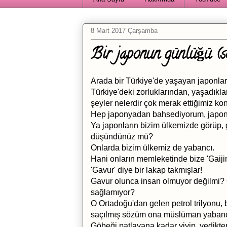
8 Mart 2017 Çarşamba
Bir japonun günlüğü (sö
Arada bir Türkiye'de yaşayan japonlar
Türkiye'deki zorluklarından, yaşadıkl
şeyler nelerdir çok merak ettiğimiz k
Hep japonyadan bahsediyorum, japonyay
Ya japonların bizim ülkemizde görüp, g
düşündünüz mü?
Onlarda bizim ülkemiz de yabancı.
Hani onların memleketinde bize 'Gaijin
'Gavur' diye bir lakap takmışlar!
Gavur olunca insan olmuyor değilmi? 
sağlamıyor?
O Ortadoğu'dan gelen petrol trilyonu,
saçılmış sözüm ona müslüman yabancı
Göbeği patlayana kadar yiyip, yedikten