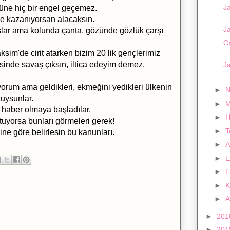
Ja
ne hiç bir engel geçemez.
nle kazanıyorsan alacaksın.
Ja
şlar ama kolunda çanta, gözünde gözlük çarşı
O
Taksim'de cirit atarken bizim 20 lik gençlerimiz
sinde savaş çıksın, iltica edeyim demez,
J
yorum ama geldikleri, ekmeğini yedikleri ülkenin
►
N
duysunlar.
►
M
haber olmaya başladılar.
►
H
tuyorsa bunları görmeleri gerek!
►
ne göre belirlesin bu kanunları.
►
A
►
E
►
E
►
K
►
A
►
20
►
20