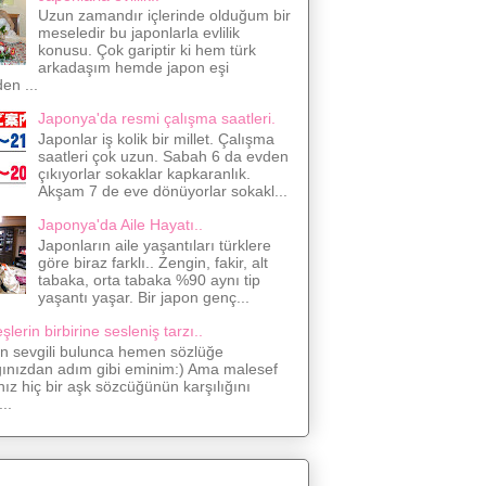
Uzun zamandır içlerinde olduğum bir
meseledir bu japonlarla evlilik
konusu. Çok gariptir ki hem türk
arkadaşım hemde japon eşi
den ...
Japonya'da resmi çalışma saatleri.
Japonlar iş kolik bir millet. Çalışma
saatleri çok uzun. Sabah 6 da evden
çıkıyorlar sokaklar kapkaranlık.
Akşam 7 de eve dönüyorlar sokakl...
Japonya'da Aile Hayatı..
Japonların aile yaşantıları türklere
göre biraz farklı.. Zengin, fakir, alt
tabaka, orta tabaka %90 aynı tip
yaşantı yaşar. Bir japon genç...
lerin birbirine sesleniş tarzı..
on sevgili bulunca hemen sözlüğe
ğınızdan adım gibi eminim:) Ama malesef
nız hiç bir aşk sözcüğünün karşılığını
..