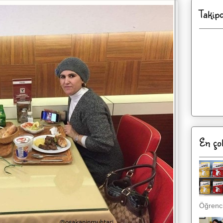
Takip
En ço
Öğrenci,