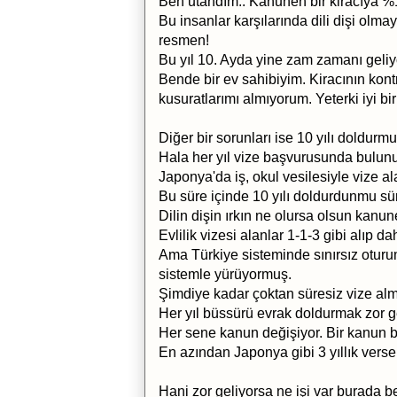
Ben utandım.. Kanunen bir kiracıya 
Bu insanlar karşılarında dili dişi ol
resmen!
Bu yıl 10. Ayda yine zam zamanı geliyo
Bende bir ev sahibiyim. Kiracının kon
kusuratlarımı almıyorum. Yeterki iyi bi
Diğer bir sorunları ise 10 yılı doldurmu
Hala her yıl vize başvurusunda bulunu
Japonya'da iş, okul vesilesiyle vize ala
Bu süre içinde 10 yılı doldurdunmu sü
Dilin dişin ırkın ne olursa olsun kanu
Evlilik vizesi alanlar 1-1-3 gibi alıp 
Ama Türkiye sisteminde sınırsız otur
sistemle yürüyormuş.
Şimdiye kadar çoktan süresiz vize alma
Her yıl büssürü evrak doldurmak zor gel
Her sene kanun değişiyor. Bir kanun 
En azından Japonya gibi 3 yıllık verse
Hani zor geliyorsa ne işi var burada 