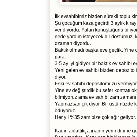
İlk evsahibimiz bizden sürekli toplu kir
Şu çocuğum kaza geçirdi 3 aylık kirayı
ver diyordu. Yalan konuştuğunu biliyo
nede yardım isteyecek bir dostumuz. 
ozaman diyordu.
Baktık olmadı başka eve geçtik. Yine 
para.
3-5 ay iyi gidiyor bir baktık ev sahibi 
Yeni gelen ev sahibi bizden depozito i
diyor.
Eski ev sahibi depositomuzu vermiyor.
Yine ev değiştirdik bu sefer kontratı 
bilmiyoruz ama ev sahibi zam zamanı 
Yapmazsan çık diyor. Bir üstümüzde ki
ödüyoruz.
Her yıl %35 zam bize çok ağır geliyor.
Kadın anlattıkça inanın yerin dibine g