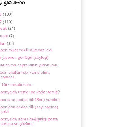
i yazılarım
16
(180)
17
(110)
Ocak
(24)
ubat
(7)
art
(13)
pon millet vekili mütevazı evi.
r japonun günlüğü (söyleşi)
ukushima depreminin yıldönümü..
apon okullarında karne alma
zamanı.
k Türk misafirlerim..
aponya'da trenler ne kadar temiz?
ponların beden dili (Ben) hareketi.
ponların beden dili (sayı sayma)
şekli.
ponya'da adres değişikliği posta
sorunu ve çözümü