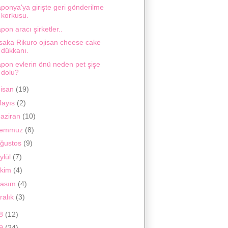
ponya'ya girişte geri gönderilme
korkusu.
pon aracı şirketler..
saka Rikuro ojisan cheese cake
dükkanı.
apon evlerin önü neden pet şişe
dolu?
isan
(19)
ayıs
(2)
aziran
(10)
Temmuz
(8)
ğustos
(9)
ylül
(7)
kim
(4)
asım
(4)
ralık
(3)
18
(12)
19
(24)