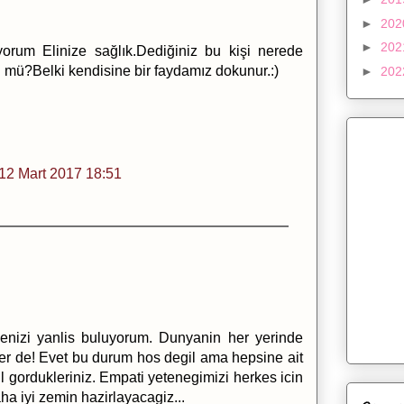
►
20
►
20
iyorum Elinize sağlık.Dediğiniz bu kişi nerede
ü?Belki kendisine bir faydamız dokunur.:)
►
20
12 Mart 2017 18:51
emenizi yanlis buluyorum. Dunyanin her yerinde
tuler de! Evet bu durum hos degil ama hepsine ait
l gordukleriniz. Empati yetenegimizi herkes icin
ha iyi zemin hazirlayacagiz...