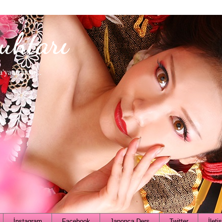
uhtarı
a'ya uzanan...
İnstagram
Facebook
Japonca Ders
Twitter
İleti