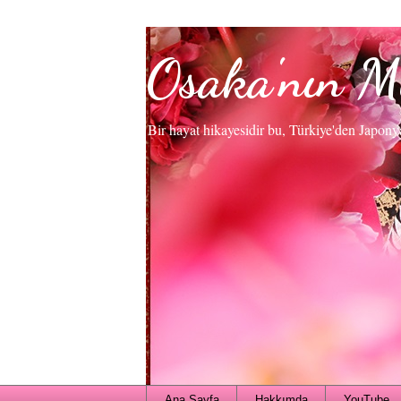
Osaka'nın M
Bir hayat hikayesidir bu, Türkiye'den Japony
Ana Sayfa
Hakkımda
YouTube