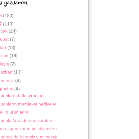
i yazılarım
16
(180)
17
(110)
Ocak
(24)
ubat
(7)
art
(13)
isan
(19)
ayıs
(2)
aziran
(10)
Temmuz
(8)
ğustos
(9)
ponların tatlı ayranları
aponların memleket hediyeleri
akım ürünlerim
ponlar'da adi ürün satabilir..
ana japon kadın bul diyenlere
aponya'da ücretsiz yüz masajı