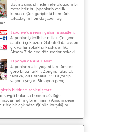
Uzun zamandır içlerinde olduğum bir
meseledir bu japonlarla evlilik
konusu. Çok gariptir ki hem türk
arkadaşım hemde japon eşi
den ...
Japonya'da resmi çalışma saatleri.
Japonlar iş kolik bir millet. Çalışma
saatleri çok uzun. Sabah 6 da evden
çıkıyorlar sokaklar kapkaranlık.
Akşam 7 de eve dönüyorlar sokakl...
Japonya'da Aile Hayatı..
Japonların aile yaşantıları türklere
göre biraz farklı.. Zengin, fakir, alt
tabaka, orta tabaka %90 aynı tip
yaşantı yaşar. Bir japon genç...
lerin birbirine sesleniş tarzı..
on sevgili bulunca hemen sözlüğe
ğınızdan adım gibi eminim:) Ama malesef
nız hiç bir aşk sözcüğünün karşılığını
..