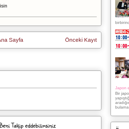
isin
birbirin
Ana Sayfa
Önceki Kayıt
yıt Yorumları (Atom)
Japon eş
Bir jap
yapıştı
aradığı
bulama.
ni Takip eddebilirsiniz