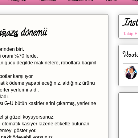
Ins
ağaza dönemii
Takip E
rinden biri.
Yout
 oranı %70 lerde.
n gücü değilde makinelere, robotlara bağımlı
otlar karşılıyor.
omatik ödeme yapabileceğiniz, aldığınız ürünü
ler yerlerini aldı.
adı.
 G•U bütün kasirlerlerini çıkarmış, yerlerine
gelişi güzel koyuyorsunuz.
tomatik kasiyer lazerle etikette bulunan
meyi gösteriyor.
z nakit ödeyebiliyorsunuz.