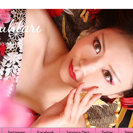
uhtarı
a'ya uzanan...
İnstagram
Facebook
Japonca Ders
Twitter
İleti