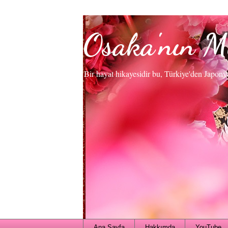
Osaka'nın M
Bir hayat hikayesidir bu, Türkiye'den Japony
Ana Sayfa
Hakkımda
YouTube