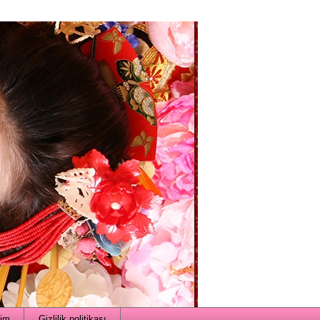
şim
Gizlilik politikası