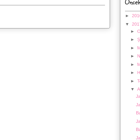
Öncek
►
20
▼
20
►
►
Ş
►
M
►
N
►
M
►
H
►
▼
A
Ja
J
B
Ja
B
J