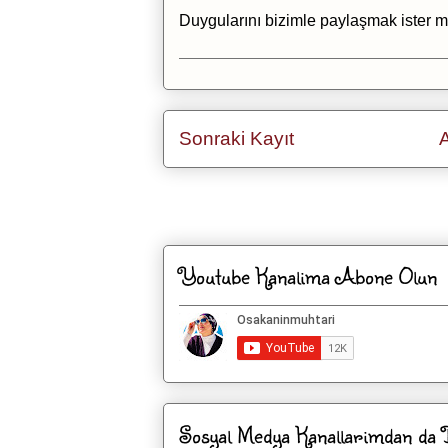
Duygularını bizimle paylaşmak ister m
Sonraki Kayıt
Kaydol:
Ka
Youtube Kanalima Abone Olun
Sosyal Medya Kanallarimdan da Be