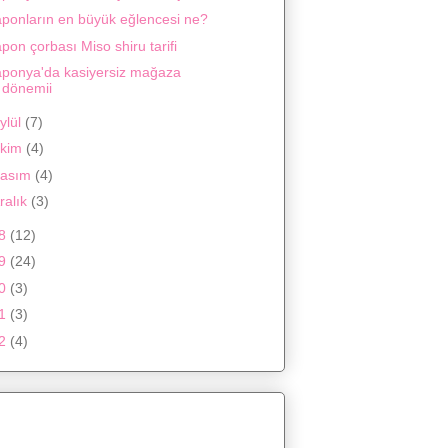
aponların en büyük eğlencesi ne?
pon çorbası Miso shiru tarifi
aponya'da kasiyersiz mağaza
dönemii
ylül
(7)
kim
(4)
asım
(4)
ralık
(3)
18
(12)
19
(24)
20
(3)
21
(3)
22
(4)