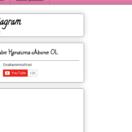
tagram
t
ube Kanalıma Abone OL