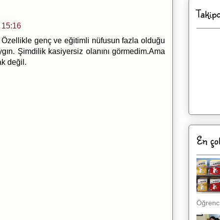
Takip
 15:16
 Özellikle genç ve eğitimli nüfusun fazla olduğu
ygın. Şimdilik kasiyersiz olanını görmedim.Ama
k değil.
En ço
Öğrenci,