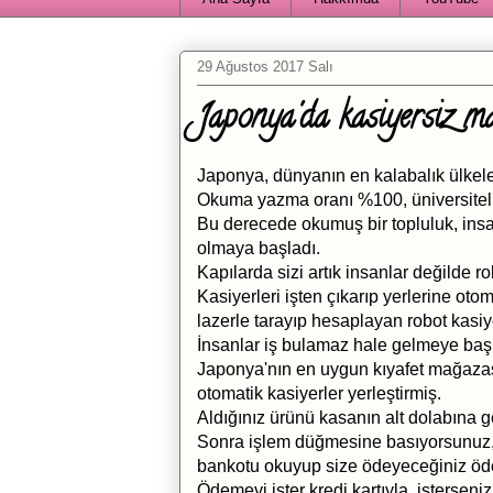
29 Ağustos 2017 Salı
Japonya'da kasiyersiz m
Japonya, dünyanın en kalabalık ülkele
Okuma yazma oranı %100, üniversiteli
Bu derecede okumuş bir topluluk, insa
olmaya başladı.
Kapılarda sizi artık insanlar değilde rob
Kasiyerleri işten çıkarıp yerlerine ot
lazerle tarayıp hesaplayan robot kasiyer
İnsanlar iş bulamaz hale gelmeye başl
Japonya'nın en uygun kıyafet mağazası
otomatik kasiyerler yerleştirmiş.
Aldığınız ürünü kasanın alt dolabına 
Sonra işlem düğmesine basıyorsunuz, o
bankotu okuyup size ödeyeceğiniz öde
Ödemeyi ister kredi kartıyla, isterseni