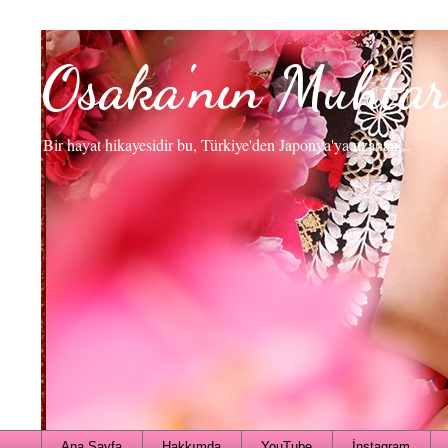
Osaka'nın Muhtar
Bir hayat hikayesidir bu, Türkiye'den Japonya'ya uzanan...
Ana Sayfa
Hakkımda
YouTube
İnstagram