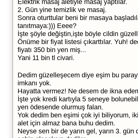
Elektrik masaj aletiyle masaj yaptılar.
2. Gün yine temizlik ve masaj.
Sonra oturttular beni bir masaya başladı
tanıtmaya:))) Eeee?
İşte şöyle değiştin,işte böyle cildin güzell
Önüme bir fiyat listesi çıkarttılar. Yuh! d
e
fiyatı 350 bin yen miş...
Yani 11 bin tl civari.
Dedim güzelleşecem diye eşim bu paray
imkanı yok.
Hayatta vermez! Ne desem de ikna ed
İşte yok kredi kartıyla 5 seneye bolunebil
yen ödesende olurmuş falan.
Yok dedim ben eşimi çok iyi biliyorum, ik
alet için almaz bana buhu dedim.
Neyse sen bir de yarın gel, yarın 3. gün 