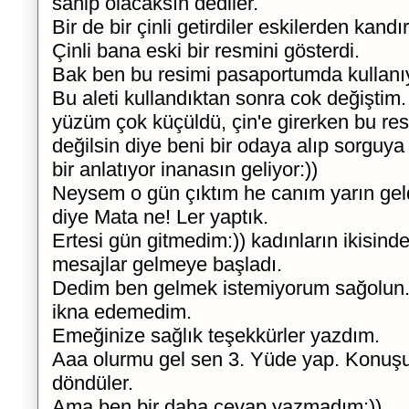
sahip olacaksın dediler.
Bir de bir çinli getirdiler eskilerden kandır
Çinli bana eski bir resmini gösterdi.
Bak ben bu resimi pasaportumda kullan
Bu aleti kullandıktan sonra cok değiştim.
yüzüm çok küçüldü, çin'e girerken bu re
değilsin diye beni bir odaya alıp sorguya 
bir anlatıyor inanasın geliyor:))
Neysem o gün çıktım he canım yarın ge
diye Mata ne! Ler yaptık.
Ertesi gün gitmedim:)) kadınların ikisinde
mesajlar gelmeye başladı.
Dedim ben gelmek istemiyorum sağolun
ikna edemedim.
Emeğinize sağlık teşekkürler yazdım.
Aaa olurmu gel sen 3. Yüde yap. Konuşu
döndüler.
Ama ben bir daha cevap yazmadım:))