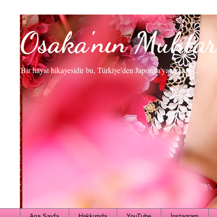
Osaka'nın Muhtar
Bir hayat hikayesidir bu, Türkiye'den Japonya'ya uzanan...
Ana Sayfa
Hakkımda
YouTube
İnstagram