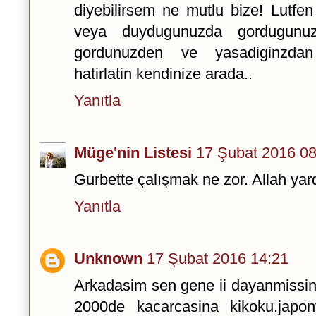
diyebilirsem ne mutlu bize! Lutfe
veya duydugunuzda gordugunuzd
gordunuzden ve yasadiginzdan f
hatirlatin kendinize arada..
Yanıtla
Müge'nin Listesi
17 Şubat 2016 08
Gurbette çalışmak ne zor. Allah yar
Yanıtla
Unknown
17 Şubat 2016 14:21
Arkadasim sen gene ii dayanmissin
2000de kacarcasina kikoku.jap