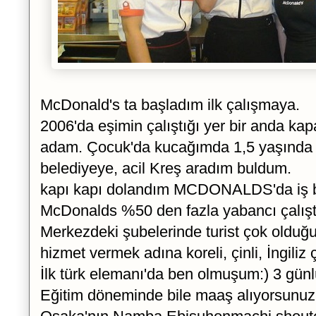
McDonald's ta başladım ilk çalışmaya.
2006'da eşimin çalıştığı yer bir anda kap
adam. Çocuk'da kucağımda 1,5 yaşınd
belediyeye, acil Kreş aradım buldum.
kapı kapı dolandım MCDONALDS'da iş 
McDonalds %50 den fazla yabancı çalıştı
Merkezdeki şubelerinde turist çok olduğu 
hizmet vermek adına koreli, çinli, İngiliz ç
İlk türk elemanı'da ben olmuşum:) 3 günl
Eğitim döneminde bile maaş alıyorsunuz