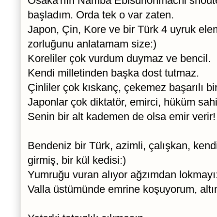
Osaka'nın Namba Ebisuhonmachi shout
başladım. Orda tek o var zaten.
Japon, Çin, Kore ve bir Türk 4 uyruk el
zorluğunu anlatamam size:)
Koreliler çok vurdum duymaz ve bencil.
Kendi milletinden başka dost tutmaz.
Çinliler çok kıskanç, çekemez başarılı bir
Japonlar çok diktatör, emirci, hüküm sahi
Senin bir alt kademen de olsa emir verir!
Bendeniz bir Türk, azimli, çalışkan, ken
girmiş, bir kül kedisi:)
Yumruğu vuran alıyor ağzımdan lokmayı:
Valla üstümünde emrine koşuyorum, altı