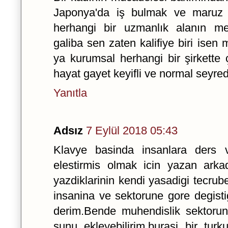
Japonya'da iş bulmak ve maruz
herhangi bir uzmanlık alanın m
galiba sen zaten kalifiye biri isen
ya kurumsal herhangi bir şirkette ç
hayat gayet keyifli ve normal seyred
Yanıtla
Adsız
7 Eylül 2018 05:43
Klavye basinda insanlara ders
elestirmis olmak icin yazan arka
yazdiklarinin kendi yasadigi tecrub
insanina ve sektorune gore degistigi
derim.Bende muhendislik sektorund
sunu ekleyebilirim,burasi bir tur