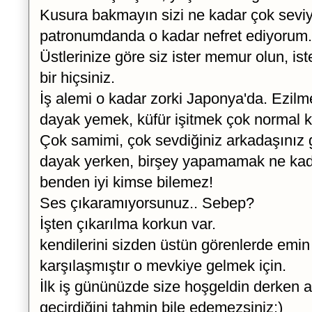
Kusura bakmayın sizi ne kadar çok sev
patronumdanda o kadar nefret ediyorum.
Üstlerinize göre siz ister memur olun, is
bir hiçsiniz.
İş alemi o kadar zorki Japonya'da. Ezil
dayak yemek, küfür işitmek çok normal ka
Çok samimi, çok sevdiğiniz arkadaşını
dayak yerken, birşey yapamamak ne kad
benden iyi kimse bilemez!
Ses çıkaramıyorsunuz.. Sebep?
İşten çıkarılma korkun var.
kendilerini sizden üstün görenlerde emin 
karşılaşmıştır o mevkiye gelmek için.
İlk iş gününüzde size hoşgeldin derken a
geçirdiğini tahmin bile edemezsiniz:)