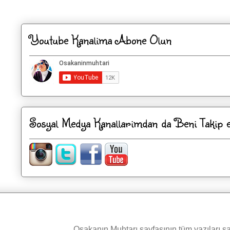
Kaydol:
Kayıt Yorumları
Youtube Kanalima Abone Olun
Sosyal Medya Kanallarimdan da Beni Takip ed
Osakanın Muhtarı sayfasının tüm yazıları şah