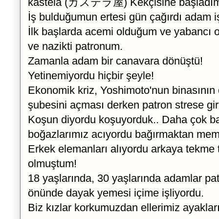
kastela (カステラ屋) Kekçisine başladım
İş bulduğumun ertesi gün çağırdı adam i
İlk başlarda acemi olduğum ve yabancı o
ve nazikti patronum.
Zamanla adam bir canavara dönüştü!
Yetinemiyordu hiçbir şeyle!
Ekonomik kriz, Yoshimoto'nun binasının 
şubesini açması derken patron strese gir
Koşun diyordu koşuyorduk.. Daha çok ba
boğazlarımız acıyordu bağırmaktan me
Erkek elemanları alıyordu arkaya tekme t
olmuştum!
18 yaşlarında, 30 yaşlarında adamlar 
önünde dayak yemesi içime işliyordu.
Biz kızlar korkumuzdan ellerimiz ayakları