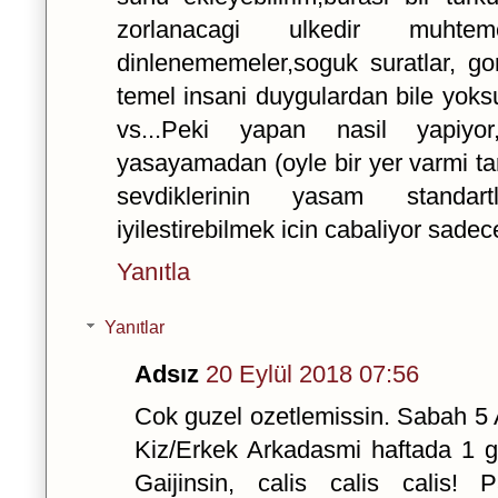
zorlanacagi ulkedir muhteme
dinlenememeler,soguk suratlar, g
temel insani duygulardan bile yoks
vs...Peki yapan nasil yapiyor,
yasayamadan (oyle bir yer varmi tart
sevdiklerinin yasam standar
iyilestirebilmek icin cabaliyor sadec
Yanıtla
Yanıtlar
Adsız
20 Eylül 2018 07:56
Cok guzel ozetlemissin. Sabah 5 
Kiz/Erkek Arkadasmi haftada 1 g
Gaijinsin, calis calis calis!