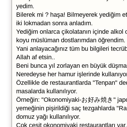
yedim.
Bilerek mi ? haşa! Bilmeyerek yediğim e
iki lokmadan sonra anladım.
Yediğim onlarca çikolatanın içinde alko
koyu müslüman dostlarımdan öğrendim.
Yani anlayacağınız tüm bu bilgileri tecr
Allah af etsin..
Beni bunca yıl zorlayan en büyük düşma
Neredeyse her hamur işlerinde kullanıyor
Özellikle de restaurantlarda "Tenpan" ded
masalarda kullanılıyor.
Örneğin: "Okonomiyaki-お好み焼き" japon 
yemeğinin pişirildiği saç tezgahlarda 
domuz yağı kullanılıyor.
Çok çeşit okonomiyaki restaurantları var.