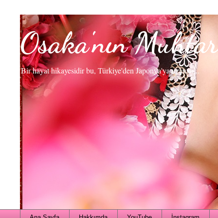
Osaka'nın Muhtar
Bir hayat hikayesidir bu, Türkiye'den Japonya'ya uzanan...
Ana Sayfa
Hakkımda
YouTube
İnstagram