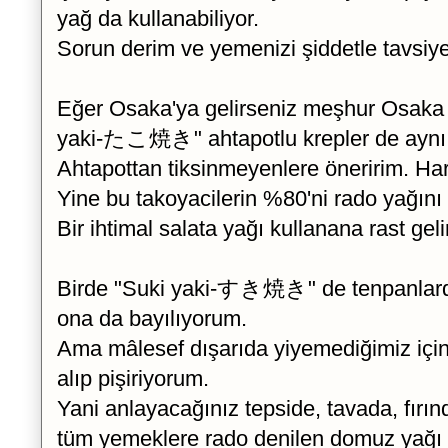
yağ da kullanabiliyor.
Sorun derim ve yemenizi şiddetle tavsiye
Eğer Osaka'ya gelirseniz meşhur Osaka
yaki-たこ焼き" ahtapotlu krepler de aynı si
Ahtapottan tiksinmeyenlere öneririm. Hari
Yine bu takoyacilerin %80'ni rado yağını 
Bir ihtimal salata yağı kullanana rast gel
Birde "Suki yaki-すき焼き" de tenpanlarda 
ona da bayılıyorum.
Ama mâlesef dışarıda yiyemediğimiz içi
alıp pişiriyorum.
Yani anlayacağınız tepside, tavada, fırın
tüm yemeklere rado denilen domuz yağı s