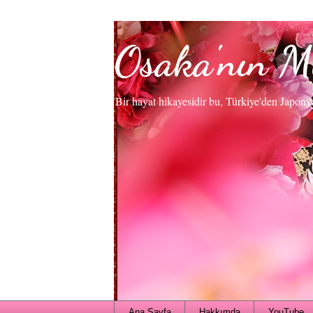
Osaka'nın M
Bir hayat hikayesidir bu, Türkiye'den Japony
Ana Sayfa
Hakkımda
YouTube