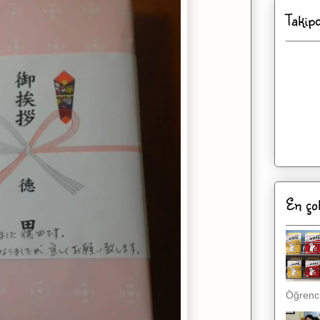
Takip
En ço
Öğrenci,