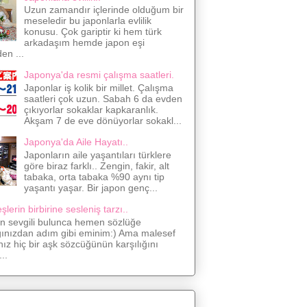
Uzun zamandır içlerinde olduğum bir
meseledir bu japonlarla evlilik
konusu. Çok gariptir ki hem türk
arkadaşım hemde japon eşi
den ...
Japonya'da resmi çalışma saatleri.
Japonlar iş kolik bir millet. Çalışma
saatleri çok uzun. Sabah 6 da evden
çıkıyorlar sokaklar kapkaranlık.
Akşam 7 de eve dönüyorlar sokakl...
Japonya'da Aile Hayatı..
Japonların aile yaşantıları türklere
göre biraz farklı.. Zengin, fakir, alt
tabaka, orta tabaka %90 aynı tip
yaşantı yaşar. Bir japon genç...
lerin birbirine sesleniş tarzı..
on sevgili bulunca hemen sözlüğe
ğınızdan adım gibi eminim:) Ama malesef
nız hiç bir aşk sözcüğünün karşılığını
..