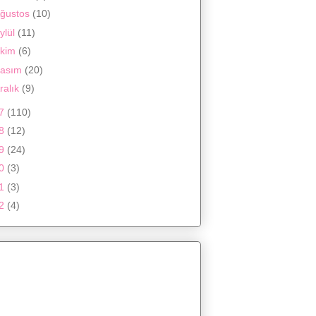
ğustos
(10)
ylül
(11)
kim
(6)
asım
(20)
ralık
(9)
17
(110)
18
(12)
19
(24)
20
(3)
21
(3)
22
(4)