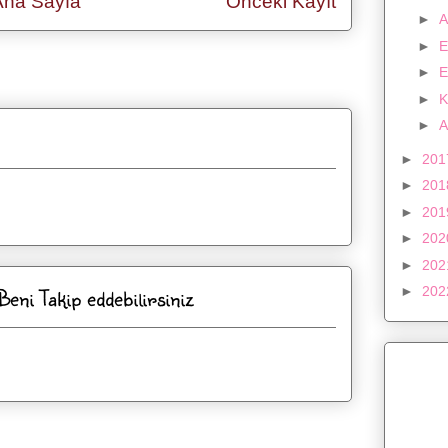
Ana Sayfa
Önceki Kayıt
►
A
►
E
►
E
yıt Yorumları (Atom)
►
K
►
A
►
20
►
20
►
20
►
20
►
20
ni Takip eddebilirsiniz
►
20