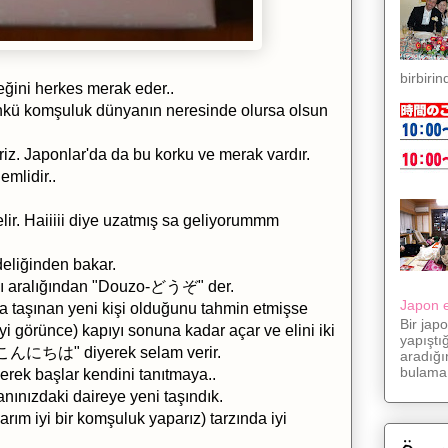
birbirin
eğini herkes merak eder..
nkü komşuluk dünyanın neresinde olursa olsun
iz. Japonlar'da da bu korku ve merak vardır.
mlidir..
ir. Haiiiii diye uzatmış sa geliyorummm
eliğinden bakar.
pı aralığından "Douzo-どうぞ" der.
Japon eş
na taşınan yeni kişi olduğunu tahmin etmişse
Bir jap
yi görünce) kapıyı sonuna kadar açar ve elini iki
yapıştı
a-こんにちは" diyerek selam verir.
aradığı
bulama.
erek başlar kendini tanıtmaya..
ınızdaki daireye yeni taşındık.
ım iyi bir komşuluk yaparız) tarzında iyi