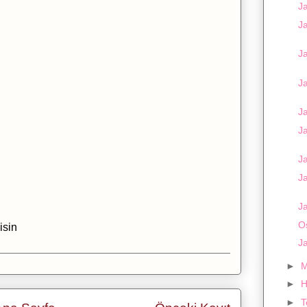
Ja
J
J
Ja
Ja
Ja
J
J
Ja
O
isin
J
►
M
►
H
►