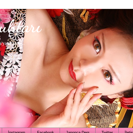
uhtarı
a'ya uzanan...
İnstagram
Facebook
Japonca Ders
Twitter
İleti