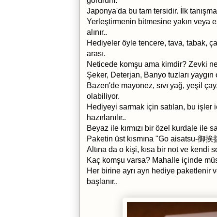
görürüm.
Japonya'da bu tam tersidir. İlk tanışm
Yerleştirmenin bitmesine yakın veya e
alınır..
Hediyeler öyle tencere, tava, tabak, ç
arası.
Neticede komşu ama kimdir? Zevki ned
Şeker, Deterjan, Banyo tuzları yaygın o
Bazen'de mayonez, sıvı yağ, yeşil çay
olabiliyor.
Hediyeyi sarmak için satılan, bu işler i
hazırlanılır..
Beyaz ile kırmızı bir özel kurdale ile sar
Paketin üst kısmına "Go aisatsu-御挨拶"
Altına da o kişi, kısa bir not ve kendi 
Kaç komşu varsa? Mahalle içinde müsta
Her birine ayrı ayrı hediye paketlenir v
başlanır..