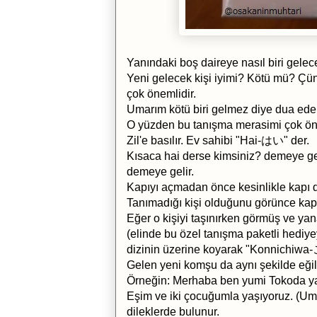
Yanındaki boş daireye nasıl biri gelec
Yeni gelecek kişi iyimi? Kötü mü? Çü
çok önemlidir.
Umarım kötü biri gelmez diye dua eder
O yüzden bu tanışma merasimi çok öne
Zil'e basılır. Ev sahibi "Hai-はい" der.
Kısaca hai derse kimsiniz? demeye gel
demeye gelir.
Kapıyı açmadan önce kesinlikle kapı d
Tanımadığı kişi olduğunu görünce ka
Eğer o kişiyi taşınırken görmüş ve ya
(elinde bu özel tanışma paketli hediye
dizinin üzerine koyarak "Konnichiw
Gelen yeni komşu da aynı şekilde eğil
Örneğin: Merhaba ben yumi Tokoda yan
Eşim ve iki çocuğumla yaşıyoruz. (Umar
dileklerde bulunur.