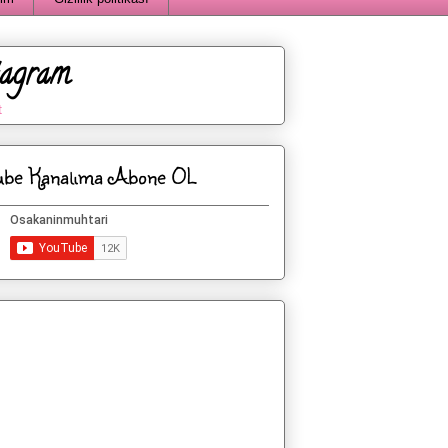
tagram
t
ube Kanalıma Abone OL