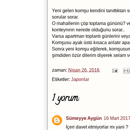
Yeni gelen komşu kendini tanıttıktan 
sorular sorar.
O mahallenin çöp toplama gününü? vey
konteynırın nerede olduğunu sorar..
Varsa apartman toplantı günlerini veya
Komşusu ayak üstü kısaca anlatır apar
Sonra yeni komşu eğilerek, komşusuna
şimdiden özür dilerim diyerek selam ver
zaman:
Nisan 26, 2016
Etiketler:
Japonlar
1 yorum:
Sümeyye Aygün
16 Mart 201
İçeri davet etmiyorlar mı yani ?