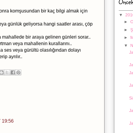
Öncek
sonra komşusundan bir kaç bilgi almak için
▼
20
►
a günlük geliyorsa hangi saatler arası, çöp
►
Ş
 mahallede bir araya gelinen günleri sorar..
►
M
tman veya mahallenin kurallarını..
▼
N
 ses veya gürültü olasılığından dolayı
J
ip ayrılır..
Ja
J
J
S
J
7 19:56
J