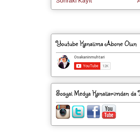
Sonraki Kayıt
Kaydol:
Ka
Youtube Kanalima Abone Olun
Sosyal Medya Kanallarimdan da Be