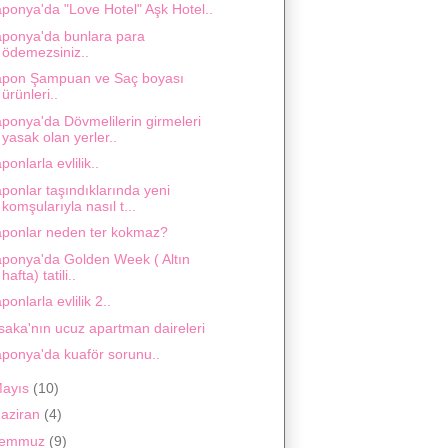
ponya'da "Love Hotel" Aşk Hotel..
aponya'da bunlara para
ödemezsiniz..
apon Şampuan ve Saç boyası
ürünleri..
ponya'da Dövmelilerin girmeleri
yasak olan yerler..
ponlarla evlilik..
ponlar taşındıklarında yeni
komşularıyla nasıl t...
aponlar neden ter kokmaz?
aponya'da Golden Week ( Altın
hafta) tatili..
ponlarla evlilik 2..
saka'nın ucuz apartman daireleri
aponya'da kuaför sorunu..
ayıs
(10)
aziran
(4)
Temmuz
(9)