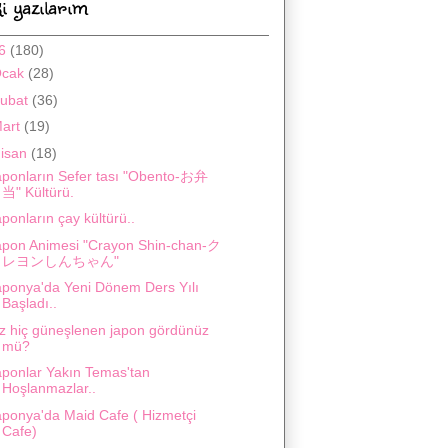
i yazılarım
16
(180)
Ocak
(28)
ubat
(36)
art
(19)
isan
(18)
aponların Sefer tası "Obento-お弁
当" Kültürü.
ponların çay kültürü..
apon Animesi "Crayon Shin-chan-ク
レヨンしんちゃん"
aponya'da Yeni Dönem Ders Yılı
Başladı..
iz hiç güneşlenen japon gördünüz
mü?
aponlar Yakın Temas'tan
Hoşlanmazlar..
aponya'da Maid Cafe ( Hizmetçi
Cafe)