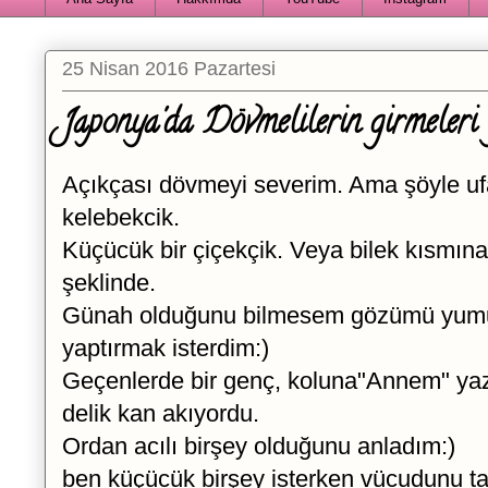
25 Nisan 2016 Pazartesi
Japonya'da Dövmelilerin girmeleri y
Açıkçası dövmeyi severim. Ama şöyle ufa
kelebekcik.
Küçücük bir çiçekçik. Veya bilek kısmına
şeklinde.
Günah olduğunu bilmesem gözümü yumu
yaptırmak isterdim:)
Geçenlerde bir genç, koluna"Annem" yaz
delik kan akıyordu.
Ordan acılı birşey olduğunu anladım:)
ben küçücük birşey isterken vücudunu t