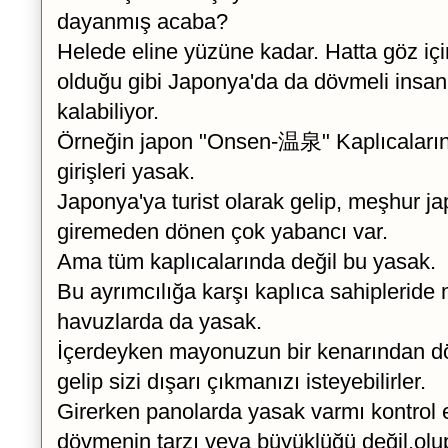
dayanmış acaba?
Helede eline yüzüne kadar. Hatta göz iç
olduğu gibi Japonya'da da dövmeli insanl
kalabiliyor.
Örneğin japon "Onsen-温泉" Kaplıcaların
girişleri yasak.
Japonya'ya turist olarak gelip, meşhur ja
giremeden dönen çok yabancı var.
Ama tüm kaplıcalarında değil bu yasak.
Bu ayrımcılığa karşı kaplıca sahipleride
havuzlarda da yasak.
İçerdeyken mayonuzun bir kenarından d
gelip sizi dışarı çıkmanızı isteyebilirler.
Girerken panolarda yasak varmı kontrol e
dövmenin tarzı veya büyüklüğü değil,ol