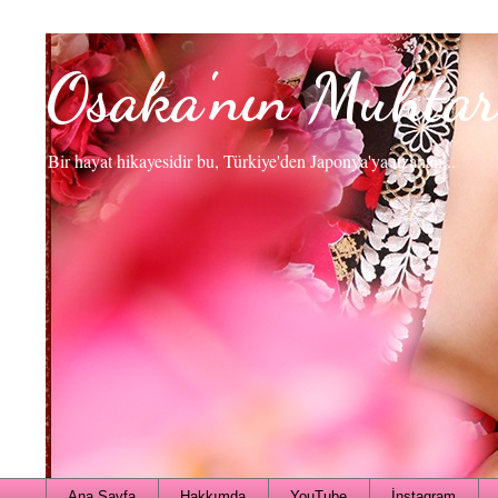
Osaka'nın Muhtar
Bir hayat hikayesidir bu, Türkiye'den Japonya'ya uzanan...
Ana Sayfa
Hakkımda
YouTube
İnstagram